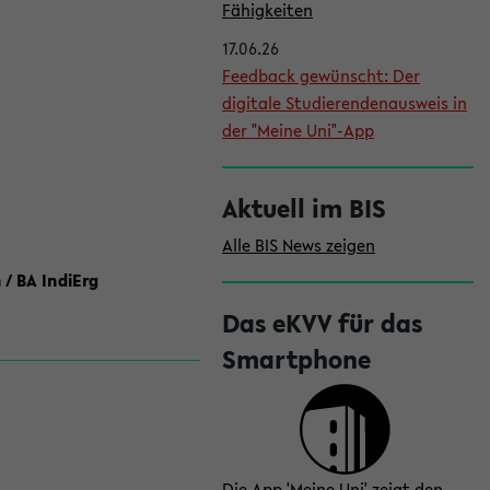
l
Fähigkeiten
e
17.06.26
i
Feedback gewünscht: Der
digitale Studierendenausweis in
s
der "Meine Uni"-App
t
e
Aktuell im BIS
Alle BIS News zeigen
 / BA IndiErg
Das eKVV für das
Smartphone
Die App 'Meine Uni' zeigt den