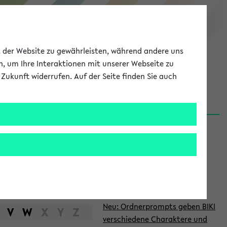
eKVV
ät der Website zu gewährleisten, während andere uns
h, um Ihre Interaktionen mit unserer Webseite zu
Zukunft widerrufen. Auf der Seite finden Sie auch
Meine Uni
EN
ANMELDEN
S
d
News
e
06.08.26
i
Nachhaltigkeitspreis 2026:
t
Bewerbungsphase gestartet
e
27.07.26
Neu: Ordnerprompts geben BIKI
n
V
W
X
Y
Z
verschiedene Charaktere und