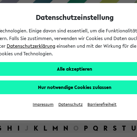
Datenschutzeinstellung
chnologien. Einige davon sind essentiell, um die Funktionalit
sern. Falls Sie zustimmen, verwenden wir Cookies und Daten auc
nter
Datenschutzerklärung
einsehen und mit der Wirkung für die 
ookies und Technologien.
Studium
Lehre
International
Alle akzeptieren
bot der Universität Bielefel
Nur notwendige Cookies zulassen
Impressum
Datenschutz
Barrierefreiheit
G
H
I
J
K
L
M
N
O
P
Q
R
S
T
U