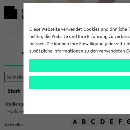
Diese Webseite verwendet Cookies und ähnliche Te
helfen, die Website und Ihre Erfahrung zu verbes
messen. Sie können Ihre Einwilligung jederzeit u
zusätzliche Informationen zu den verwendeten C
Universität
Forschung
Das Lehrange
mein
Start
eKVV
Suche
Studiengangsauswahl
Modulrecherche
A
B
C
D
E
F
Aktuelles