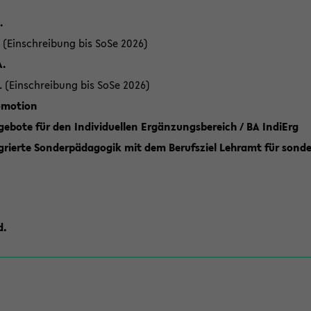
.
 (Einschreibung bis SoSe 2026)
A.
. (Einschreibung bis SoSe 2026)
romotion
ebote für den Individuellen Ergänzungsbereich / BA IndiErg
grierte Sonderpädagogik mit dem Berufsziel Lehramt für sond
d.