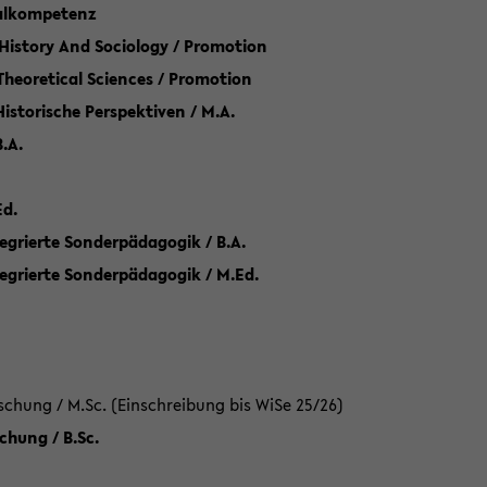
talkompetenz
 History And Sociology / Promotion
 Theoretical Sciences / Promotion
 Historische Perspektiven / M.A.
.A.
Ed.
egrierte Sonderpädagogik / B.A.
tegrierte Sonderpädagogik / M.Ed.
hung / M.Sc. (Einschreibung bis WiSe 25/26)
hung / B.Sc.