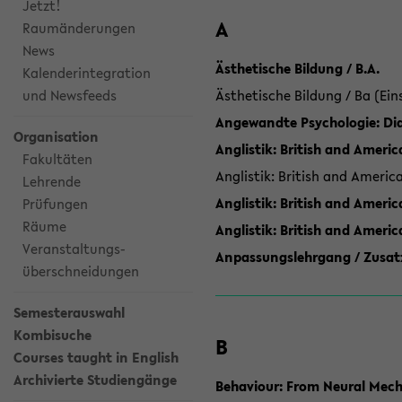
Jetzt!
A
Raumänderungen
News
Ästhetische Bildung / B.A.
Kalenderintegration
und Newsfeeds
Ästhetische Bildung / Ba (Ein
Angewandte Psychologie: Dia
Organisation
Anglistik: British and Americ
Fakultäten
Anglistik: British and Americ
Lehrende
Anglistik: British and Americ
Prüfungen
Räume
Anglistik: British and Ameri
Veranstaltungs-
Anpassungslehrgang / Zusatz
überschneidungen
Semesterauswahl
Kombisuche
B
Courses taught in English
Archivierte Studiengänge
Behaviour: From Neural Mech