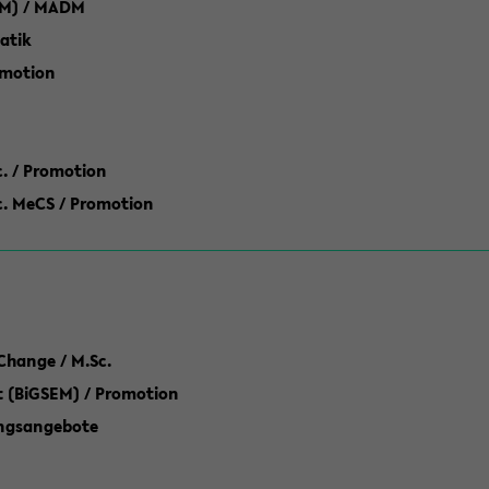
M) / MADM
atik
omotion
ic. / Promotion
dic. MeCS / Promotion
Change / M.Sc.
(BiGSEM) / Promotion
ungsangebote