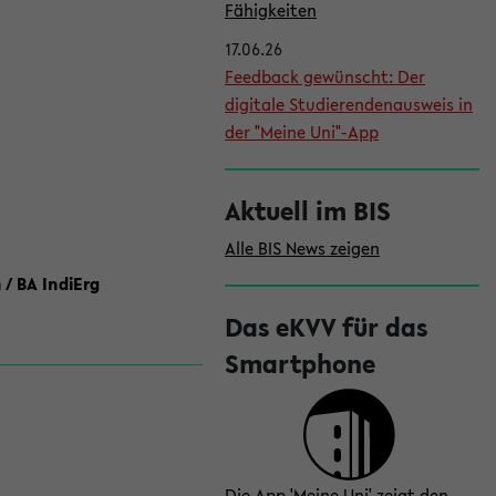
l
Fähigkeiten
e
17.06.26
i
Feedback gewünscht: Der
digitale Studierendenausweis in
s
der "Meine Uni"-App
t
e
Aktuell im BIS
Alle BIS News zeigen
 / BA IndiErg
Das eKVV für das
Smartphone
Die App 'Meine Uni' zeigt den