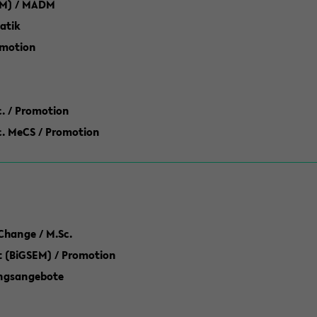
M) / MADM
atik
omotion
ic. / Promotion
dic. MeCS / Promotion
Change / M.Sc.
(BiGSEM) / Promotion
ungsangebote