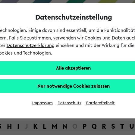
Datenschutzeinstellung
chnologien. Einige davon sind essentiell, um die Funktionalit
sern. Falls Sie zustimmen, verwenden wir Cookies und Daten auc
nter
Datenschutzerklärung
einsehen und mit der Wirkung für die 
ookies und Technologien.
Studium
Lehre
International
Alle akzeptieren
bot der Universität Bielefel
Nur notwendige Cookies zulassen
Impressum
Datenschutz
Barrierefreiheit
G
H
I
J
K
L
M
N
O
P
Q
R
S
T
U