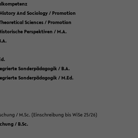
talkompetenz
 History And Sociology / Promotion
 Theoretical Sciences / Promotion
 Historische Perspektiven / M.A.
.A.
Ed.
egrierte Sonderpädagogik / B.A.
tegrierte Sonderpädagogik / M.Ed.
hung / M.Sc. (Einschreibung bis WiSe 25/26)
hung / B.Sc.