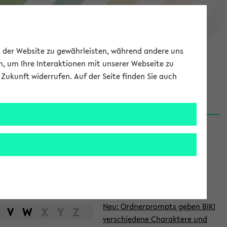
eKVV
ät der Website zu gewährleisten, während andere uns
h, um Ihre Interaktionen mit unserer Webseite zu
Zukunft widerrufen. Auf der Seite finden Sie auch
Meine Uni
EN
ANMELDEN
S
d
News
e
06.08.26
i
Nachhaltigkeitspreis 2026:
t
Bewerbungsphase gestartet
e
27.07.26
Neu: Ordnerprompts geben BIKI
n
V
W
X
Y
Z
verschiedene Charaktere und