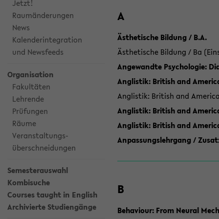
Jetzt!
A
Raumänderungen
News
Ästhetische Bildung / B.A.
Kalenderintegration
und Newsfeeds
Ästhetische Bildung / Ba (Ein
Angewandte Psychologie: Dia
Organisation
Anglistik: British and Americ
Fakultäten
Anglistik: British and Americ
Lehrende
Anglistik: British and Americ
Prüfungen
Räume
Anglistik: British and Ameri
Veranstaltungs-
Anpassungslehrgang / Zusatz
überschneidungen
Semesterauswahl
Kombisuche
B
Courses taught in English
Archivierte Studiengänge
Behaviour: From Neural Mech