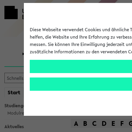
Diese Webseite verwendet Cookies und ähnliche Te
helfen, die Website und Ihre Erfahrung zu verbes
messen. Sie können Ihre Einwilligung jederzeit u
zusätzliche Informationen zu den verwendeten C
Universität
Forschung
Das Lehrange
mein
Start
eKVV
Suche
Studiengangsauswahl
Modulrecherche
A
B
C
D
E
F
Aktuelles