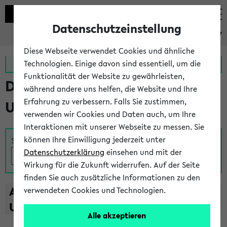
Datenschutzeinstellung
eKVV
Diese Webseite verwendet Cookies und ähnliche
Zur MeineUni App
Zum MeineUni Portal
Technologien. Einige davon sind essentiell, um die
Funktionalität der Website zu gewährleisten,
Das Lehrangebot der
während andere uns helfen, die Website und Ihre
Erfahrung zu verbessern. Falls Sie zustimmen,
Universität Bielefeld
verwenden wir Cookies und Daten auch, um Ihre
Interaktionen mit unserer Webseite zu messen. Sie
können Ihre Einwilligung jederzeit unter
Suche
Datenschutzerklärung
einsehen und mit der
Wirkung für die Zukunft widerrufen. Auf der Seite
finden Sie auch zusätzliche Informationen zu den
A
B
C
D
E
F
G
H
I
J
K
L
M
N
O
P
Q
R
S
T
verwendeten Cookies und Technologien.
U
V
W
X
Y
Z
Alle akzeptieren