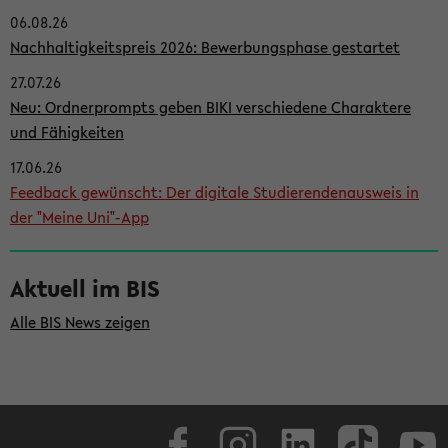
06.08.26
i
Nachhaltigkeitspreis 2026: Bewerbungsphase gestartet
t
27.07.26
e
Neu: Ordnerprompts geben BIKI verschiedene Charaktere
n
und Fähigkeiten
l
17.06.26
e
Feedback gewünscht: Der digitale Studierendenausweis in
i
der "Meine Uni"-App
s
t
Aktuell im BIS
e
Alle BIS News zeigen
Facebook
Instagram
LinkedIn
TikTok
Youtube