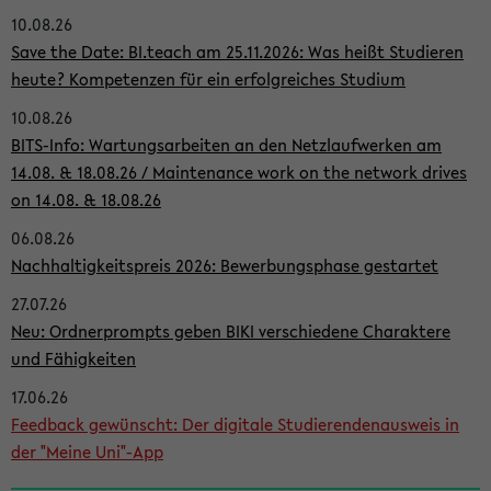
10.08.26
i
Save the Date: BI.teach am 25.11.2026: Was heißt Studieren
t
heute? Kompetenzen für ein erfolgreiches Studium
e
10.08.26
n
BITS-Info: Wartungsarbeiten an den Netzlaufwerken am
l
14.08. & 18.08.26 / Maintenance work on the network drives
on 14.08. & 18.08.26
e
i
06.08.26
Nachhaltigkeitspreis 2026: Bewerbungsphase gestartet
s
27.07.26
t
Neu: Ordnerprompts geben BIKI verschiedene Charaktere
e
und Fähigkeiten
17.06.26
Feedback gewünscht: Der digitale Studierendenausweis in
der "Meine Uni"-App