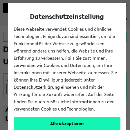
Datenschutzeinstellung
eKVV
Diese Webseite verwendet Cookies und ähnliche
Zur MeineUni App
Zum MeineUni Portal
Technologien. Einige davon sind essentiell, um die
Funktionalität der Website zu gewährleisten,
Das Lehrangebot der
während andere uns helfen, die Website und Ihre
Erfahrung zu verbessern. Falls Sie zustimmen,
Universität Bielefeld
verwenden wir Cookies und Daten auch, um Ihre
Interaktionen mit unserer Webseite zu messen. Sie
können Ihre Einwilligung jederzeit unter
Suche
Datenschutzerklärung
einsehen und mit der
Wirkung für die Zukunft widerrufen. Auf der Seite
finden Sie auch zusätzliche Informationen zu den
A
B
C
D
E
F
G
H
I
J
K
L
M
N
O
P
Q
R
S
T
verwendeten Cookies und Technologien.
U
V
W
X
Y
Z
Alle akzeptieren