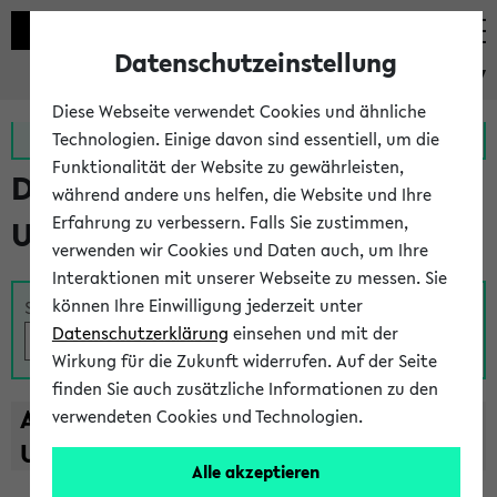
Datenschutzeinstellung
eKVV
Diese Webseite verwendet Cookies und ähnliche
Zur MeineUni App
Zum MeineUni Portal
Technologien. Einige davon sind essentiell, um die
Funktionalität der Website zu gewährleisten,
Das Lehrangebot der
während andere uns helfen, die Website und Ihre
Erfahrung zu verbessern. Falls Sie zustimmen,
Universität Bielefeld
verwenden wir Cookies und Daten auch, um Ihre
Interaktionen mit unserer Webseite zu messen. Sie
können Ihre Einwilligung jederzeit unter
Suche
Datenschutzerklärung
einsehen und mit der
Wirkung für die Zukunft widerrufen. Auf der Seite
finden Sie auch zusätzliche Informationen zu den
A
B
C
D
E
F
G
H
I
J
K
L
M
N
O
P
Q
R
S
T
verwendeten Cookies und Technologien.
U
V
W
X
Y
Z
Alle akzeptieren