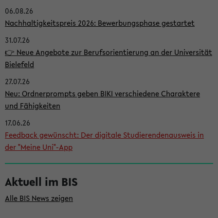
06.08.26
i
Nachhaltigkeitspreis 2026: Bewerbungsphase gestartet
t
31.07.26
e
👉 Neue Angebote zur Berufsorientierung an der Universität
n
Bielefeld
l
27.07.26
e
Neu: Ordnerprompts geben BIKI verschiedene Charaktere
i
und Fähigkeiten
s
17.06.26
Feedback gewünscht: Der digitale Studierendenausweis in
t
der "Meine Uni"-App
e
Aktuell im BIS
Alle BIS News zeigen