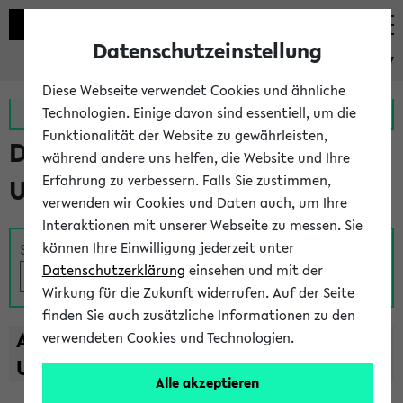
Datenschutzeinstellung
eKVV
Diese Webseite verwendet Cookies und ähnliche
Zur MeineUni App
Zum MeineUni Portal
Technologien. Einige davon sind essentiell, um die
Funktionalität der Website zu gewährleisten,
Das Lehrangebot der
während andere uns helfen, die Website und Ihre
Erfahrung zu verbessern. Falls Sie zustimmen,
Universität Bielefeld
verwenden wir Cookies und Daten auch, um Ihre
Interaktionen mit unserer Webseite zu messen. Sie
können Ihre Einwilligung jederzeit unter
Suche
Datenschutzerklärung
einsehen und mit der
Wirkung für die Zukunft widerrufen. Auf der Seite
finden Sie auch zusätzliche Informationen zu den
A
B
C
D
E
F
G
H
I
J
K
L
M
N
O
P
Q
R
S
T
verwendeten Cookies und Technologien.
U
V
W
X
Y
Z
Alle akzeptieren