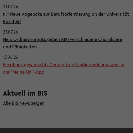
31.07.26
i
👉 Neue Angebote zur Berufsorientierung an der Universität
t
Bielefeld
e
27.07.26
n
Neu: Ordnerprompts geben BIKI verschiedene Charaktere
l
und Fähigkeiten
e
17.06.26
i
Feedback gewünscht: Der digitale Studierendenausweis in
der "Meine Uni"-App
s
t
Aktuell im BIS
e
Alle BIS News zeigen