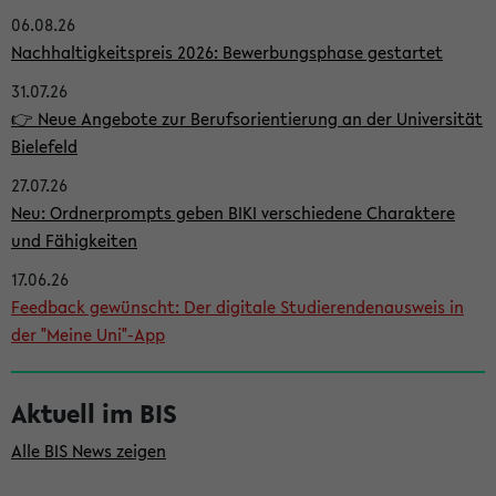
06.08.26
i
Nachhaltigkeitspreis 2026: Bewerbungsphase gestartet
t
31.07.26
e
👉 Neue Angebote zur Berufsorientierung an der Universität
n
Bielefeld
l
27.07.26
e
Neu: Ordnerprompts geben BIKI verschiedene Charaktere
i
und Fähigkeiten
s
17.06.26
Feedback gewünscht: Der digitale Studierendenausweis in
t
der "Meine Uni"-App
e
Aktuell im BIS
Alle BIS News zeigen