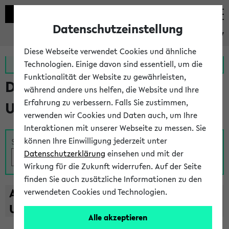
Datenschutzeinstellung
eKVV
Diese Webseite verwendet Cookies und ähnliche
Zur MeineUni App
Zum MeineUni Portal
Technologien. Einige davon sind essentiell, um die
Funktionalität der Website zu gewährleisten,
Das Lehrangebot der
während andere uns helfen, die Website und Ihre
Erfahrung zu verbessern. Falls Sie zustimmen,
Universität Bielefeld
verwenden wir Cookies und Daten auch, um Ihre
Interaktionen mit unserer Webseite zu messen. Sie
können Ihre Einwilligung jederzeit unter
Suche
Datenschutzerklärung
einsehen und mit der
Wirkung für die Zukunft widerrufen. Auf der Seite
finden Sie auch zusätzliche Informationen zu den
A
B
C
D
E
F
G
H
I
J
K
L
M
N
O
P
Q
R
S
T
verwendeten Cookies und Technologien.
U
V
W
X
Y
Z
Alle akzeptieren