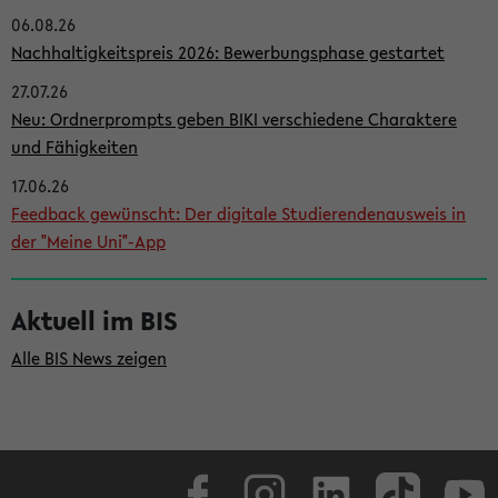
06.08.26
i
Nachhaltigkeitspreis 2026: Bewerbungsphase gestartet
t
27.07.26
e
Neu: Ordnerprompts geben BIKI verschiedene Charaktere
n
und Fähigkeiten
l
17.06.26
e
Feedback gewünscht: Der digitale Studierendenausweis in
i
der "Meine Uni"-App
s
t
Aktuell im BIS
e
Alle BIS News zeigen
Facebook
Instagram
LinkedIn
TikTok
Youtube