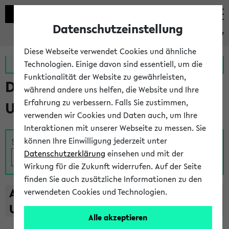
Datenschutzeinstellung
eKVV
Diese Webseite verwendet Cookies und ähnliche
Zur MeineUni App
Zum MeineUni Portal
Technologien. Einige davon sind essentiell, um die
Funktionalität der Website zu gewährleisten,
Das Lehrangebot der
während andere uns helfen, die Website und Ihre
Erfahrung zu verbessern. Falls Sie zustimmen,
Universität Bielefeld
verwenden wir Cookies und Daten auch, um Ihre
Interaktionen mit unserer Webseite zu messen. Sie
können Ihre Einwilligung jederzeit unter
Suche
Datenschutzerklärung
einsehen und mit der
Wirkung für die Zukunft widerrufen. Auf der Seite
finden Sie auch zusätzliche Informationen zu den
A
B
C
D
E
F
G
H
I
J
K
L
M
N
O
P
Q
R
S
T
verwendeten Cookies und Technologien.
U
V
W
X
Y
Z
Alle akzeptieren