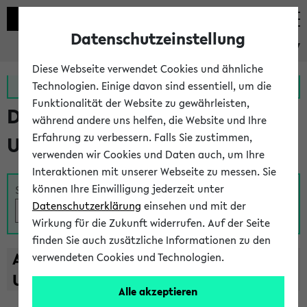
Datenschutzeinstellung
eKVV
Diese Webseite verwendet Cookies und ähnliche
Zur MeineUni App
Zum MeineUni Portal
Technologien. Einige davon sind essentiell, um die
Funktionalität der Website zu gewährleisten,
Das Lehrangebot der
während andere uns helfen, die Website und Ihre
Erfahrung zu verbessern. Falls Sie zustimmen,
Universität Bielefeld
verwenden wir Cookies und Daten auch, um Ihre
Interaktionen mit unserer Webseite zu messen. Sie
können Ihre Einwilligung jederzeit unter
Suche
Datenschutzerklärung
einsehen und mit der
Wirkung für die Zukunft widerrufen. Auf der Seite
finden Sie auch zusätzliche Informationen zu den
A
B
C
D
E
F
G
H
I
J
K
L
M
N
O
P
Q
R
S
T
verwendeten Cookies und Technologien.
U
V
W
X
Y
Z
Alle akzeptieren