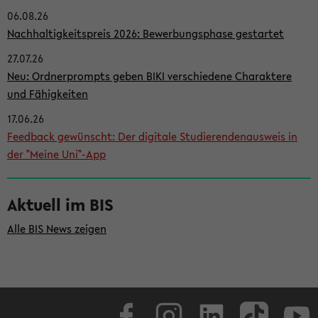
06.08.26
i
Nachhaltigkeitspreis 2026: Bewerbungsphase gestartet
t
27.07.26
e
Neu: Ordnerprompts geben BIKI verschiedene Charaktere
n
und Fähigkeiten
l
17.06.26
e
Feedback gewünscht: Der digitale Studierendenausweis in
i
der "Meine Uni"-App
s
t
Aktuell im BIS
e
Alle BIS News zeigen
Facebook
Instagram
LinkedIn
TikTok
Youtube