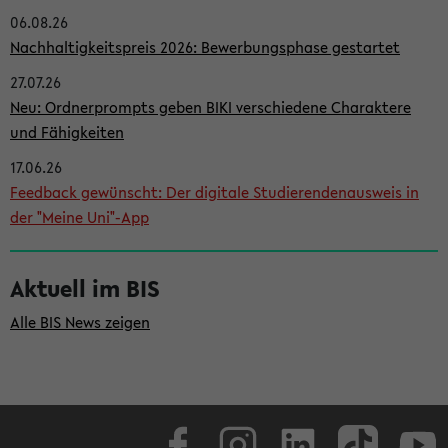
06.08.26
i
Nachhaltigkeitspreis 2026: Bewerbungsphase gestartet
t
27.07.26
e
Neu: Ordnerprompts geben BIKI verschiedene Charaktere
n
und Fähigkeiten
l
17.06.26
e
Feedback gewünscht: Der digitale Studierendenausweis in
i
der "Meine Uni"-App
s
t
Aktuell im BIS
e
Alle BIS News zeigen
Facebook
Instagram
LinkedIn
TikTok
Youtube