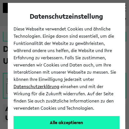
Datenschutzeinstellung
eKVV
Diese Webseite verwendet Cookies und ähnliche
Zur MeineUni App
Zum MeineUni Portal
Technologien. Einige davon sind essentiell, um die
Funktionalität der Website zu gewährleisten,
Das Lehrangebot der
während andere uns helfen, die Website und Ihre
Erfahrung zu verbessern. Falls Sie zustimmen,
Universität Bielefeld
verwenden wir Cookies und Daten auch, um Ihre
Interaktionen mit unserer Webseite zu messen. Sie
können Ihre Einwilligung jederzeit unter
Suche
Datenschutzerklärung
einsehen und mit der
Wirkung für die Zukunft widerrufen. Auf der Seite
finden Sie auch zusätzliche Informationen zu den
A
B
C
D
E
F
G
H
I
J
K
L
M
N
O
P
Q
R
S
T
verwendeten Cookies und Technologien.
U
V
W
X
Y
Z
Alle akzeptieren