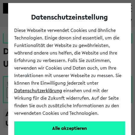
Datenschutzeinstellung
eKVV
Diese Webseite verwendet Cookies und ähnliche
Zur MeineUni App
Zum MeineUni Portal
Technologien. Einige davon sind essentiell, um die
Funktionalität der Website zu gewährleisten,
Das Lehrangebot der
während andere uns helfen, die Website und Ihre
Erfahrung zu verbessern. Falls Sie zustimmen,
Universität Bielefeld
verwenden wir Cookies und Daten auch, um Ihre
Interaktionen mit unserer Webseite zu messen. Sie
können Ihre Einwilligung jederzeit unter
Suche
Datenschutzerklärung
einsehen und mit der
Wirkung für die Zukunft widerrufen. Auf der Seite
finden Sie auch zusätzliche Informationen zu den
A
B
C
D
E
F
G
H
I
J
K
L
M
N
O
P
Q
R
S
T
verwendeten Cookies und Technologien.
U
V
W
X
Y
Z
Alle akzeptieren