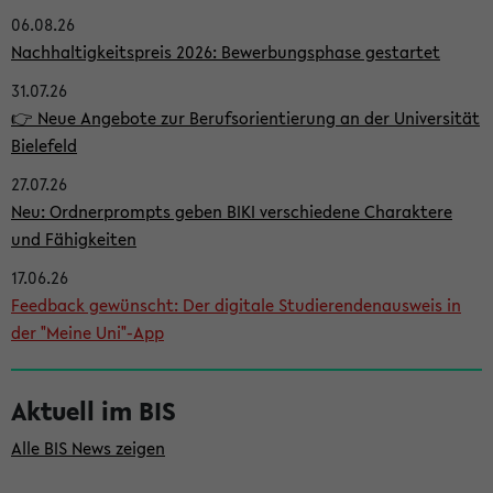
06.08.26
i
Nachhaltigkeitspreis 2026: Bewerbungsphase gestartet
t
31.07.26
e
👉 Neue Angebote zur Berufsorientierung an der Universität
n
Bielefeld
l
27.07.26
e
Neu: Ordnerprompts geben BIKI verschiedene Charaktere
i
und Fähigkeiten
s
17.06.26
Feedback gewünscht: Der digitale Studierendenausweis in
t
der "Meine Uni"-App
e
Aktuell im BIS
Alle BIS News zeigen