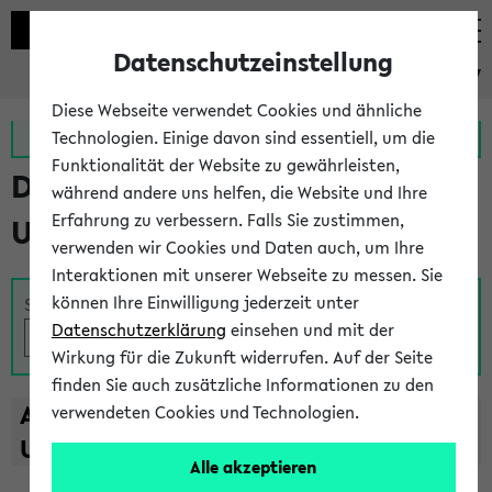
Datenschutzeinstellung
eKVV
Diese Webseite verwendet Cookies und ähnliche
Zur MeineUni App
Zum MeineUni Portal
Technologien. Einige davon sind essentiell, um die
Funktionalität der Website zu gewährleisten,
Das Lehrangebot der
während andere uns helfen, die Website und Ihre
Erfahrung zu verbessern. Falls Sie zustimmen,
Universität Bielefeld
verwenden wir Cookies und Daten auch, um Ihre
Interaktionen mit unserer Webseite zu messen. Sie
können Ihre Einwilligung jederzeit unter
Suche
Datenschutzerklärung
einsehen und mit der
Wirkung für die Zukunft widerrufen. Auf der Seite
finden Sie auch zusätzliche Informationen zu den
A
B
C
D
E
F
G
H
I
J
K
L
M
N
O
P
Q
R
S
T
verwendeten Cookies und Technologien.
U
V
W
X
Y
Z
Alle akzeptieren