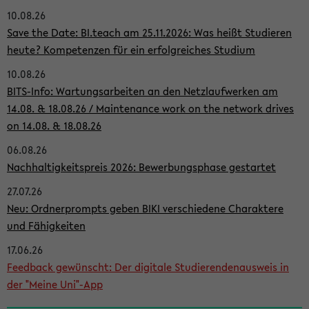
10.08.26
i
Save the Date: BI.teach am 25.11.2026: Was heißt Studieren
t
heute? Kompetenzen für ein erfolgreiches Studium
e
10.08.26
n
BITS-Info: Wartungsarbeiten an den Netzlaufwerken am
l
14.08. & 18.08.26 / Maintenance work on the network drives
on 14.08. & 18.08.26
e
i
06.08.26
Nachhaltigkeitspreis 2026: Bewerbungsphase gestartet
s
27.07.26
t
Neu: Ordnerprompts geben BIKI verschiedene Charaktere
e
und Fähigkeiten
17.06.26
Feedback gewünscht: Der digitale Studierendenausweis in
der "Meine Uni"-App