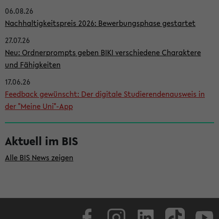
06.08.26
i
Nachhaltigkeitspreis 2026: Bewerbungsphase gestartet
t
27.07.26
e
Neu: Ordnerprompts geben BIKI verschiedene Charaktere
n
und Fähigkeiten
l
17.06.26
e
Feedback gewünscht: Der digitale Studierendenausweis in
i
der "Meine Uni"-App
s
t
Aktuell im BIS
e
Alle BIS News zeigen
Facebook
Instagram
LinkedIn
TikTok
Youtube