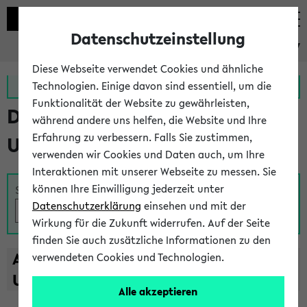
Datenschutzeinstellung
eKVV
Diese Webseite verwendet Cookies und ähnliche
Zur MeineUni App
Zum MeineUni Portal
Technologien. Einige davon sind essentiell, um die
Funktionalität der Website zu gewährleisten,
Das Lehrangebot der
während andere uns helfen, die Website und Ihre
Erfahrung zu verbessern. Falls Sie zustimmen,
Universität Bielefeld
verwenden wir Cookies und Daten auch, um Ihre
Interaktionen mit unserer Webseite zu messen. Sie
können Ihre Einwilligung jederzeit unter
Suche
Datenschutzerklärung
einsehen und mit der
Wirkung für die Zukunft widerrufen. Auf der Seite
finden Sie auch zusätzliche Informationen zu den
A
B
C
D
E
F
G
H
I
J
K
L
M
N
O
P
Q
R
S
T
verwendeten Cookies und Technologien.
U
V
W
X
Y
Z
Alle akzeptieren