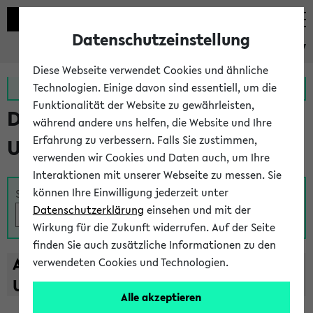
Datenschutzeinstellung
eKVV
Diese Webseite verwendet Cookies und ähnliche
Zur MeineUni App
Zum MeineUni Portal
Technologien. Einige davon sind essentiell, um die
Funktionalität der Website zu gewährleisten,
Das Lehrangebot der
während andere uns helfen, die Website und Ihre
Erfahrung zu verbessern. Falls Sie zustimmen,
Universität Bielefeld
verwenden wir Cookies und Daten auch, um Ihre
Interaktionen mit unserer Webseite zu messen. Sie
können Ihre Einwilligung jederzeit unter
Suche
Datenschutzerklärung
einsehen und mit der
Wirkung für die Zukunft widerrufen. Auf der Seite
finden Sie auch zusätzliche Informationen zu den
A
B
C
D
E
F
G
H
I
J
K
L
M
N
O
P
Q
R
S
T
verwendeten Cookies und Technologien.
U
V
W
X
Y
Z
Alle akzeptieren