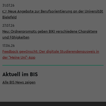
31.07.26
i
👉 Neue Angebote zur Berufsorientierung an der Universität
t
Bielefeld
e
27.07.26
n
Neu: Ordnerprompts geben BIKI verschiedene Charaktere
l
und Fähigkeiten
e
17.06.26
i
Feedback gewünscht: Der digitale Studierendenausweis in
der "Meine Uni"-App
s
t
Aktuell im BIS
e
Alle BIS News zeigen