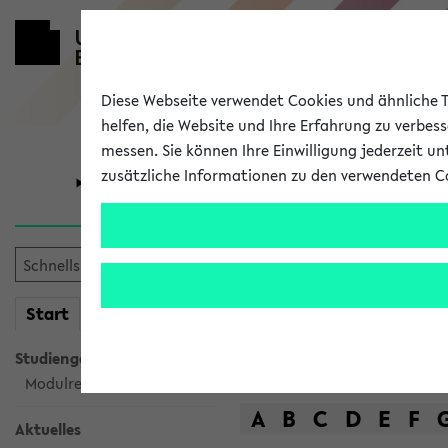
Diese Webseite verwendet Cookies und ähnliche Te
helfen, die Website und Ihre Erfahrung zu verbes
messen. Sie können Ihre Einwilligung jederzeit u
zusätzliche Informationen zu den verwendeten C
Universität
Forschung
Das Lehrange
mein
Start
eKVV
Suche
Studiengangsauswahl
Modulrecherche
A
B
C
D
E
F
Aktuelles