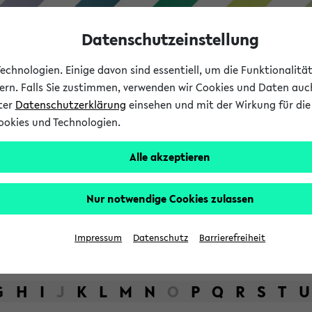
Datenschutzeinstellung
chnologien. Einige davon sind essentiell, um die Funktionalit
sern. Falls Sie zustimmen, verwenden wir Cookies und Daten auc
nter
Datenschutzerklärung
einsehen und mit der Wirkung für die 
ookies und Technologien.
Studium
Lehre
International
Alle akzeptieren
bot der Universität Bielefel
Nur notwendige Cookies zulassen
Impressum
Datenschutz
Barrierefreiheit
G
H
I
J
K
L
M
N
O
P
Q
R
S
T
U