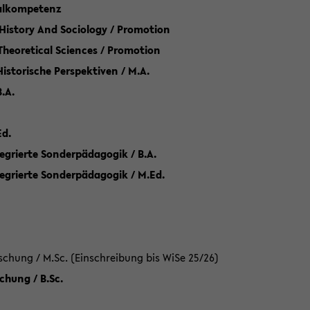
talkompetenz
 History And Sociology / Promotion
 Theoretical Sciences / Promotion
 Historische Perspektiven / M.A.
.A.
Ed.
egrierte Sonderpädagogik / B.A.
tegrierte Sonderpädagogik / M.Ed.
hung / M.Sc. (Einschreibung bis WiSe 25/26)
hung / B.Sc.