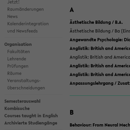
Jetzt!
A
Raumänderungen
News
Ästhetische Bildung / B.A.
Kalenderintegration
und Newsfeeds
Ästhetische Bildung / Ba (Ein
Angewandte Psychologie: Dia
Organisation
Anglistik: British and Americ
Fakultäten
Anglistik: British and Americ
Lehrende
Anglistik: British and Americ
Prüfungen
Räume
Anglistik: British and Ameri
Veranstaltungs-
Anpassungslehrgang / Zusatz
überschneidungen
Semesterauswahl
Kombisuche
B
Courses taught in English
Archivierte Studiengänge
Behaviour: From Neural Mech