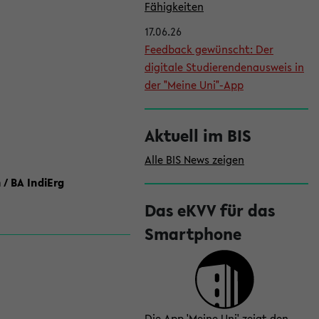
l
Fähigkeiten
e
17.06.26
i
Feedback gewünscht: Der
digitale Studierendenausweis in
s
der "Meine Uni"-App
t
e
Aktuell im BIS
Alle BIS News zeigen
 / BA IndiErg
Das eKVV für das
Smartphone
Die App 'Meine Uni' zeigt den