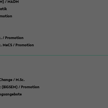
M) / MADM
atik
omotion
ic. / Promotion
dic. MeCS / Promotion
Change / M.Sc.
(BiGSEM) / Promotion
ungsangebote