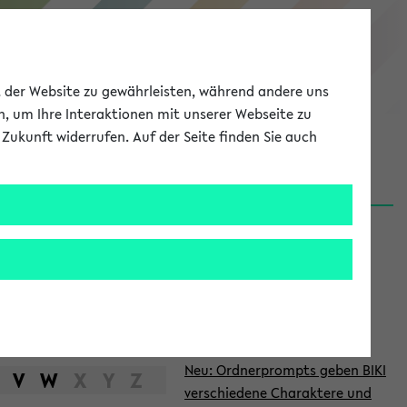
eKVV
ät der Website zu gewährleisten, während andere uns
h, um Ihre Interaktionen mit unserer Webseite zu
Zukunft widerrufen. Auf der Seite finden Sie auch
Meine Uni
EN
ANMELDEN
S
d
News
e
06.08.26
i
Nachhaltigkeitspreis 2026:
t
Bewerbungsphase gestartet
e
27.07.26
Neu: Ordnerprompts geben BIKI
n
V
W
X
Y
Z
verschiedene Charaktere und