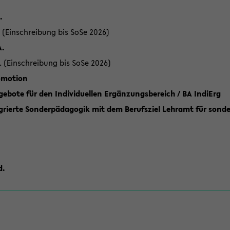
.
 (Einschreibung bis SoSe 2026)
A.
. (Einschreibung bis SoSe 2026)
romotion
ebote für den Individuellen Ergänzungsbereich / BA IndiErg
grierte Sonderpädagogik mit dem Berufsziel Lehramt für sond
d.