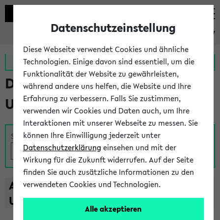
Datenschutzeinstellung
eKVV
Diese Webseite verwendet Cookies und ähnliche
Zur MeineUni App
Zum MeineUni Portal
Technologien. Einige davon sind essentiell, um die
Funktionalität der Website zu gewährleisten,
Das Lehrangebot der
während andere uns helfen, die Website und Ihre
Erfahrung zu verbessern. Falls Sie zustimmen,
Universität Bielefeld
verwenden wir Cookies und Daten auch, um Ihre
Interaktionen mit unserer Webseite zu messen. Sie
können Ihre Einwilligung jederzeit unter
Suche
Datenschutzerklärung
einsehen und mit der
Wirkung für die Zukunft widerrufen. Auf der Seite
finden Sie auch zusätzliche Informationen zu den
A
B
C
D
E
F
G
H
I
J
K
L
M
N
O
P
Q
R
S
T
verwendeten Cookies und Technologien.
U
V
W
X
Y
Z
Alle akzeptieren