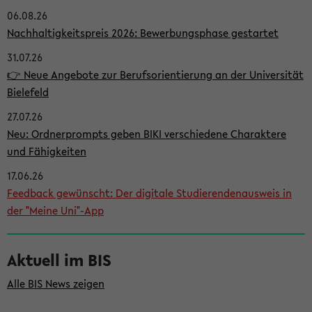
06.08.26
i
Nachhaltigkeitspreis 2026: Bewerbungsphase gestartet
t
31.07.26
e
👉 Neue Angebote zur Berufsorientierung an der Universität
n
Bielefeld
l
27.07.26
e
Neu: Ordnerprompts geben BIKI verschiedene Charaktere
i
und Fähigkeiten
s
17.06.26
Feedback gewünscht: Der digitale Studierendenausweis in
t
der "Meine Uni"-App
e
Aktuell im BIS
Alle BIS News zeigen