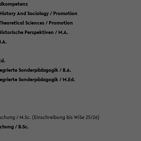
talkompetenz
 History And Sociology / Promotion
 Theoretical Sciences / Promotion
 Historische Perspektiven / M.A.
.A.
Ed.
egrierte Sonderpädagogik / B.A.
tegrierte Sonderpädagogik / M.Ed.
hung / M.Sc. (Einschreibung bis WiSe 25/26)
hung / B.Sc.