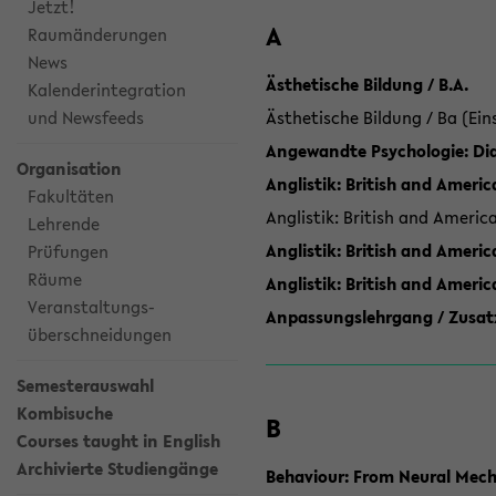
Jetzt!
A
Raumänderungen
News
Ästhetische Bildung / B.A.
Kalenderintegration
und Newsfeeds
Ästhetische Bildung / Ba (Ein
Angewandte Psychologie: Dia
Organisation
Anglistik: British and Americ
Fakultäten
Anglistik: British and Americ
Lehrende
Anglistik: British and Americ
Prüfungen
Räume
Anglistik: British and Ameri
Veranstaltungs-
Anpassungslehrgang / Zusatz
überschneidungen
Semesterauswahl
Kombisuche
B
Courses taught in English
Archivierte Studiengänge
Behaviour: From Neural Mech