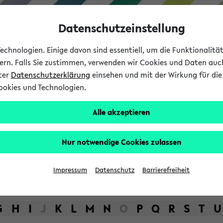
Datenschutzeinstellung
chnologien. Einige davon sind essentiell, um die Funktionalit
sern. Falls Sie zustimmen, verwenden wir Cookies und Daten auc
nter
Datenschutzerklärung
einsehen und mit der Wirkung für die 
ookies und Technologien.
Studium
Lehre
International
Alle akzeptieren
bot der Universität Bielefel
Nur notwendige Cookies zulassen
Impressum
Datenschutz
Barrierefreiheit
G
H
I
J
K
L
M
N
O
P
Q
R
S
T
U