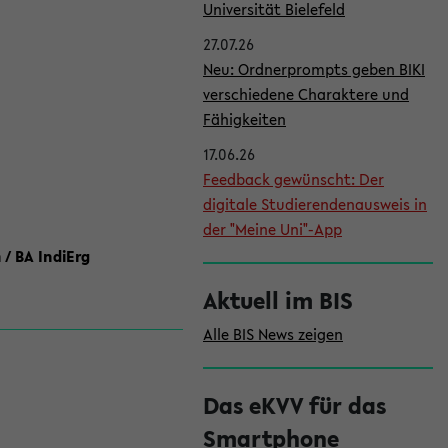
l
Universität Bielefeld
e
27.07.26
i
Neu: Ordnerprompts geben BIKI
verschiedene Charaktere und
s
Fähigkeiten
t
17.06.26
e
Feedback gewünscht: Der
digitale Studierendenausweis in
der "Meine Uni"-App
 / BA IndiErg
Aktuell im BIS
Alle BIS News zeigen
Das eKVV für das
Smartphone