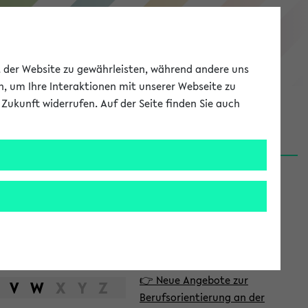
eKVV
ät der Website zu gewährleisten, während andere uns
h, um Ihre Interaktionen mit unserer Webseite zu
Zukunft widerrufen. Auf der Seite finden Sie auch
Meine Uni
EN
ANMELDEN
S
d
News
e
06.08.26
i
Nachhaltigkeitspreis 2026:
t
Bewerbungsphase gestartet
e
31.07.26
👉 Neue Angebote zur
n
V
W
X
Y
Z
Berufsorientierung an der