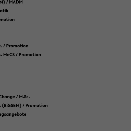
M) / MADM
atik
omotion
ic. / Promotion
dic. MeCS / Promotion
Change / M.Sc.
(BiGSEM) / Promotion
ungsangebote