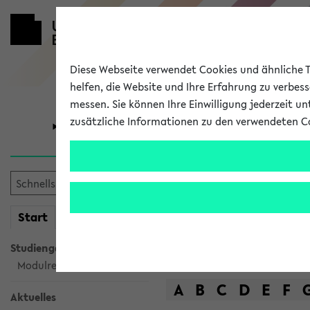
Diese Webseite verwendet Cookies und ähnliche Te
helfen, die Website und Ihre Erfahrung zu verbes
messen. Sie können Ihre Einwilligung jederzeit u
zusätzliche Informationen zu den verwendeten C
Universität
Forschung
Das Lehrange
mein
Start
eKVV
Suche
Studiengangsauswahl
Modulrecherche
A
B
C
D
E
F
Aktuelles