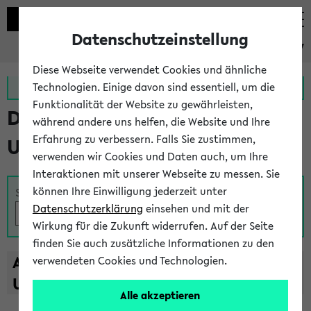
Datenschutzeinstellung
eKVV
Diese Webseite verwendet Cookies und ähnliche
Zur MeineUni App
Zum MeineUni Portal
Technologien. Einige davon sind essentiell, um die
Funktionalität der Website zu gewährleisten,
Das Lehrangebot der
während andere uns helfen, die Website und Ihre
Erfahrung zu verbessern. Falls Sie zustimmen,
Universität Bielefeld
verwenden wir Cookies und Daten auch, um Ihre
Interaktionen mit unserer Webseite zu messen. Sie
können Ihre Einwilligung jederzeit unter
Suche
Datenschutzerklärung
einsehen und mit der
Wirkung für die Zukunft widerrufen. Auf der Seite
finden Sie auch zusätzliche Informationen zu den
A
B
C
D
E
F
G
H
I
J
K
L
M
N
O
P
Q
R
S
T
verwendeten Cookies und Technologien.
U
V
W
X
Y
Z
Alle akzeptieren