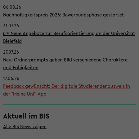
06.08.26
i
Nachhaltigkeitspreis 2026: Bewerbungsphase gestartet
t
31.07.26
e
👉 Neue Angebote zur Berufsorientierung an der Universität
n
Bielefeld
l
27.07.26
e
Neu: Ordnerprompts geben BIKI verschiedene Charaktere
i
und Fähigkeiten
s
17.06.26
Feedback gewünscht: Der digitale Studierendenausweis in
t
der "Meine Uni"-App
e
Aktuell im BIS
Alle BIS News zeigen