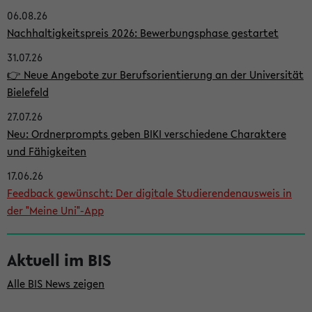
06.08.26
i
Nachhaltigkeitspreis 2026: Bewerbungsphase gestartet
t
31.07.26
e
👉 Neue Angebote zur Berufsorientierung an der Universität
n
Bielefeld
l
27.07.26
e
Neu: Ordnerprompts geben BIKI verschiedene Charaktere
i
und Fähigkeiten
s
17.06.26
Feedback gewünscht: Der digitale Studierendenausweis in
t
der "Meine Uni"-App
e
Aktuell im BIS
Alle BIS News zeigen