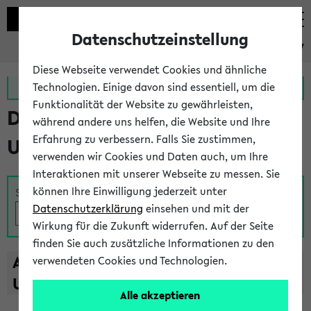
Datenschutzeinstellung
eKVV
Diese Webseite verwendet Cookies und ähnliche
Zur MeineUni App
Zum MeineUni Portal
Technologien. Einige davon sind essentiell, um die
Funktionalität der Website zu gewährleisten,
Das Lehrangebot der
während andere uns helfen, die Website und Ihre
Erfahrung zu verbessern. Falls Sie zustimmen,
Universität Bielefeld
verwenden wir Cookies und Daten auch, um Ihre
Interaktionen mit unserer Webseite zu messen. Sie
können Ihre Einwilligung jederzeit unter
Suche
Datenschutzerklärung
einsehen und mit der
Wirkung für die Zukunft widerrufen. Auf der Seite
finden Sie auch zusätzliche Informationen zu den
A
B
C
D
E
F
G
H
I
J
K
L
M
N
O
P
Q
R
S
T
verwendeten Cookies und Technologien.
U
V
W
X
Y
Z
Alle akzeptieren