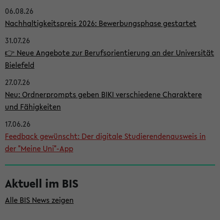
06.08.26
i
Nachhaltigkeitspreis 2026: Bewerbungsphase gestartet
t
31.07.26
e
👉 Neue Angebote zur Berufsorientierung an der Universität
n
Bielefeld
l
27.07.26
e
Neu: Ordnerprompts geben BIKI verschiedene Charaktere
i
und Fähigkeiten
s
17.06.26
Feedback gewünscht: Der digitale Studierendenausweis in
t
der "Meine Uni"-App
e
Aktuell im BIS
Alle BIS News zeigen