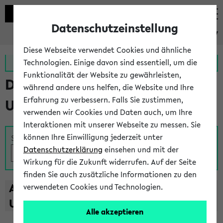
Datenschutzeinstellung
eKVV
Diese Webseite verwendet Cookies und ähnliche
Zur MeineUni App
Zum MeineUni Portal
Technologien. Einige davon sind essentiell, um die
Funktionalität der Website zu gewährleisten,
Das Lehrangebot der
während andere uns helfen, die Website und Ihre
Erfahrung zu verbessern. Falls Sie zustimmen,
Universität Bielefeld
verwenden wir Cookies und Daten auch, um Ihre
Interaktionen mit unserer Webseite zu messen. Sie
können Ihre Einwilligung jederzeit unter
Suche
Datenschutzerklärung
einsehen und mit der
Wirkung für die Zukunft widerrufen. Auf der Seite
finden Sie auch zusätzliche Informationen zu den
A
B
C
D
E
F
G
H
I
J
K
L
M
N
O
P
Q
R
S
T
verwendeten Cookies und Technologien.
U
V
W
X
Y
Z
Alle akzeptieren