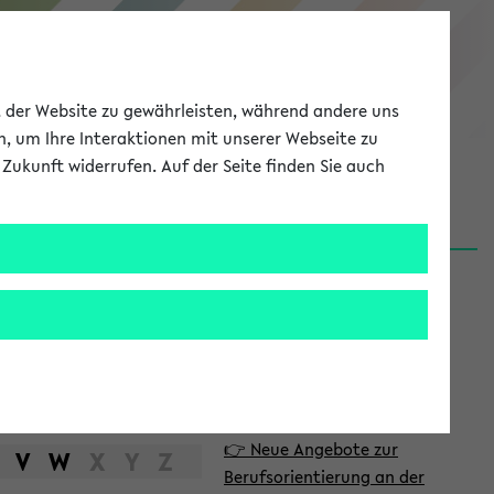
eKVV
ät der Website zu gewährleisten, während andere uns
h, um Ihre Interaktionen mit unserer Webseite zu
Zukunft widerrufen. Auf der Seite finden Sie auch
Meine Uni
EN
ANMELDEN
S
d
News
e
06.08.26
i
Nachhaltigkeitspreis 2026:
t
Bewerbungsphase gestartet
e
31.07.26
👉 Neue Angebote zur
n
V
W
X
Y
Z
Berufsorientierung an der