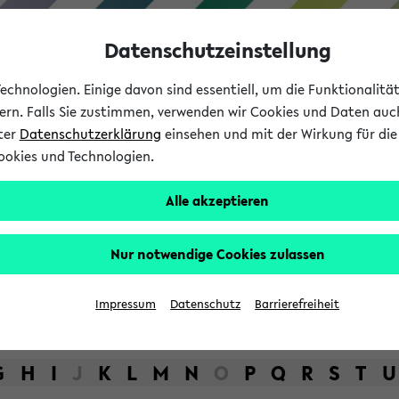
Datenschutzeinstellung
chnologien. Einige davon sind essentiell, um die Funktionalit
sern. Falls Sie zustimmen, verwenden wir Cookies und Daten auc
nter
Datenschutzerklärung
einsehen und mit der Wirkung für die 
ookies und Technologien.
Studium
Lehre
International
Alle akzeptieren
bot der Universität Bielefel
Nur notwendige Cookies zulassen
Impressum
Datenschutz
Barrierefreiheit
G
H
I
J
K
L
M
N
O
P
Q
R
S
T
U