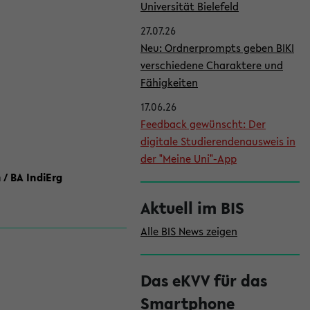
l
Universität Bielefeld
e
27.07.26
i
Neu: Ordnerprompts geben BIKI
verschiedene Charaktere und
s
Fähigkeiten
t
17.06.26
e
Feedback gewünscht: Der
digitale Studierendenausweis in
der "Meine Uni"-App
 / BA IndiErg
Aktuell im BIS
Alle BIS News zeigen
Das eKVV für das
Smartphone