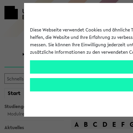
Diese Webseite verwendet Cookies und ähnliche Te
helfen, die Website und Ihre Erfahrung zu verbes
messen. Sie können Ihre Einwilligung jederzeit u
zusätzliche Informationen zu den verwendeten C
Universität
Forschung
Das Lehrange
mein
Start
eKVV
Suche
Studiengangsauswahl
Modulrecherche
A
B
C
D
E
F
Aktuelles