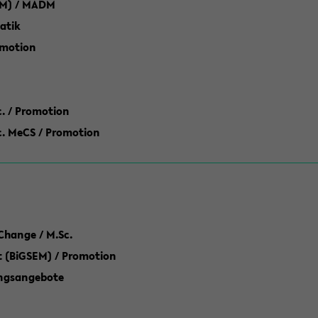
M) / MADM
atik
omotion
ic. / Promotion
dic. MeCS / Promotion
Change / M.Sc.
(BiGSEM) / Promotion
ungsangebote