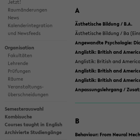
Jetzt!
A
Raumänderungen
News
Ästhetische Bildung / B.A.
Kalenderintegration
und Newsfeeds
Ästhetische Bildung / Ba (Ein
Angewandte Psychologie: Dia
Organisation
Anglistik: British and Americ
Fakultäten
Anglistik: British and Americ
Lehrende
Anglistik: British and Americ
Prüfungen
Räume
Anglistik: British and Ameri
Veranstaltungs-
Anpassungslehrgang / Zusatz
überschneidungen
Semesterauswahl
Kombisuche
B
Courses taught in English
Archivierte Studiengänge
Behaviour: From Neural Mech