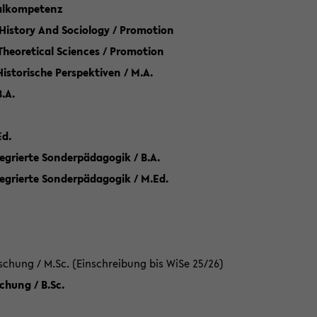
talkompetenz
 History And Sociology / Promotion
 Theoretical Sciences / Promotion
 Historische Perspektiven / M.A.
.A.
Ed.
egrierte Sonderpädagogik / B.A.
tegrierte Sonderpädagogik / M.Ed.
hung / M.Sc. (Einschreibung bis WiSe 25/26)
hung / B.Sc.