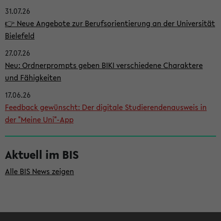
31.07.26
i
👉 Neue Angebote zur Berufsorientierung an der Universität
t
Bielefeld
e
27.07.26
n
Neu: Ordnerprompts geben BIKI verschiedene Charaktere
l
und Fähigkeiten
e
17.06.26
i
Feedback gewünscht: Der digitale Studierendenausweis in
der "Meine Uni"-App
s
t
Aktuell im BIS
e
Alle BIS News zeigen