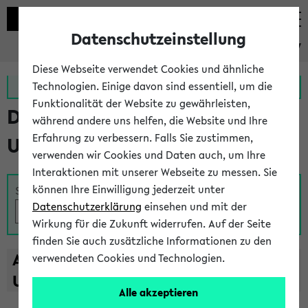
Datenschutzeinstellung
eKVV
Diese Webseite verwendet Cookies und ähnliche
Zur MeineUni App
Zum MeineUni Portal
Technologien. Einige davon sind essentiell, um die
Funktionalität der Website zu gewährleisten,
Das Lehrangebot der
während andere uns helfen, die Website und Ihre
Erfahrung zu verbessern. Falls Sie zustimmen,
Universität Bielefeld
verwenden wir Cookies und Daten auch, um Ihre
Interaktionen mit unserer Webseite zu messen. Sie
können Ihre Einwilligung jederzeit unter
Suche
Datenschutzerklärung
einsehen und mit der
Wirkung für die Zukunft widerrufen. Auf der Seite
finden Sie auch zusätzliche Informationen zu den
A
B
C
D
E
F
G
H
I
J
K
L
M
N
O
P
Q
R
S
T
verwendeten Cookies und Technologien.
U
V
W
X
Y
Z
Alle akzeptieren