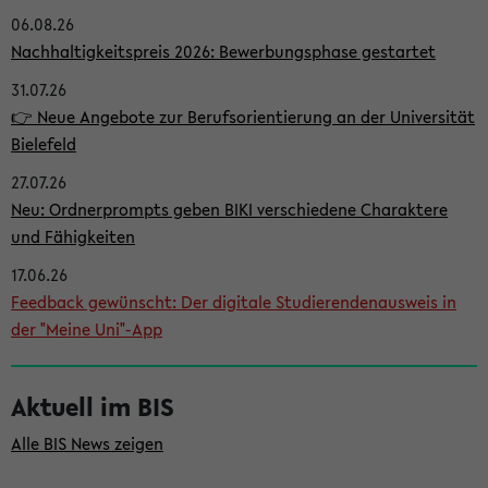
06.08.26
i
Nachhaltigkeitspreis 2026: Bewerbungsphase gestartet
t
31.07.26
e
👉 Neue Angebote zur Berufsorientierung an der Universität
n
Bielefeld
l
27.07.26
e
Neu: Ordnerprompts geben BIKI verschiedene Charaktere
i
und Fähigkeiten
s
17.06.26
Feedback gewünscht: Der digitale Studierendenausweis in
t
der "Meine Uni"-App
e
Aktuell im BIS
Alle BIS News zeigen