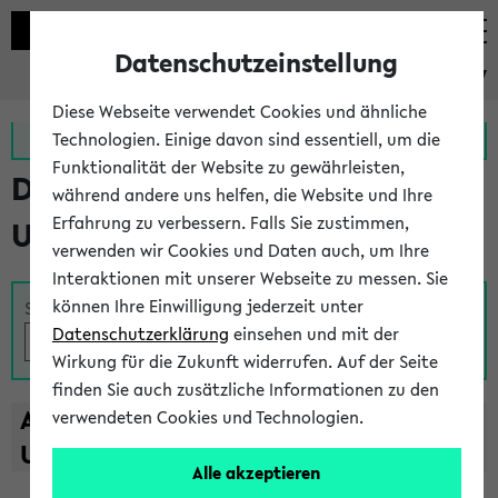
Datenschutzeinstellung
eKVV
Diese Webseite verwendet Cookies und ähnliche
Zur MeineUni App
Zum MeineUni Portal
Technologien. Einige davon sind essentiell, um die
Funktionalität der Website zu gewährleisten,
Das Lehrangebot der
während andere uns helfen, die Website und Ihre
Erfahrung zu verbessern. Falls Sie zustimmen,
Universität Bielefeld
verwenden wir Cookies und Daten auch, um Ihre
Interaktionen mit unserer Webseite zu messen. Sie
können Ihre Einwilligung jederzeit unter
Suche
Datenschutzerklärung
einsehen und mit der
Wirkung für die Zukunft widerrufen. Auf der Seite
finden Sie auch zusätzliche Informationen zu den
A
B
C
D
E
F
G
H
I
J
K
L
M
N
O
P
Q
R
S
T
verwendeten Cookies und Technologien.
U
V
W
X
Y
Z
Alle akzeptieren