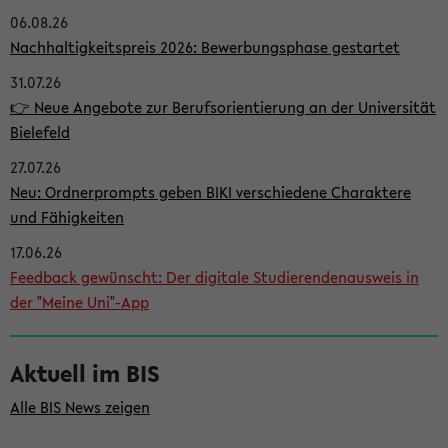
06.08.26
i
Nachhaltigkeitspreis 2026: Bewerbungsphase gestartet
t
31.07.26
e
👉 Neue Angebote zur Berufsorientierung an der Universität
n
Bielefeld
l
27.07.26
e
Neu: Ordnerprompts geben BIKI verschiedene Charaktere
i
und Fähigkeiten
s
17.06.26
Feedback gewünscht: Der digitale Studierendenausweis in
t
der "Meine Uni"-App
e
Aktuell im BIS
Alle BIS News zeigen