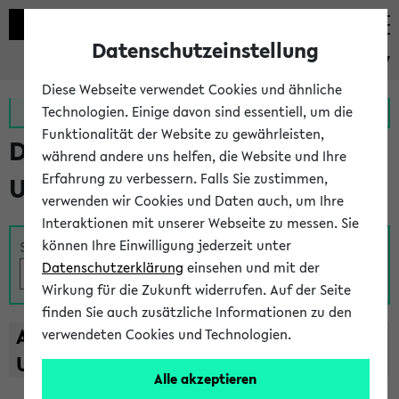
Datenschutzeinstellung
eKVV
Diese Webseite verwendet Cookies und ähnliche
Zur MeineUni App
Zum MeineUni Portal
Technologien. Einige davon sind essentiell, um die
Funktionalität der Website zu gewährleisten,
Das Lehrangebot der
während andere uns helfen, die Website und Ihre
Erfahrung zu verbessern. Falls Sie zustimmen,
Universität Bielefeld
verwenden wir Cookies und Daten auch, um Ihre
Interaktionen mit unserer Webseite zu messen. Sie
können Ihre Einwilligung jederzeit unter
Suche
Datenschutzerklärung
einsehen und mit der
Wirkung für die Zukunft widerrufen. Auf der Seite
finden Sie auch zusätzliche Informationen zu den
A
B
C
D
E
F
G
H
I
J
K
L
M
N
O
P
Q
R
S
T
verwendeten Cookies und Technologien.
U
V
W
X
Y
Z
Alle akzeptieren