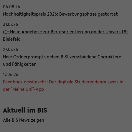
06.08.26
i
Nachhaltigkeitspreis 2026: Bewerbungsphase gestartet
t
31.07.26
e
👉 Neue Angebote zur Berufsorientierung an der Universität
n
Bielefeld
l
27.07.26
e
Neu: Ordnerprompts geben BIKI verschiedene Charaktere
i
und Fähigkeiten
s
17.06.26
Feedback gewünscht: Der digitale Studierendenausweis in
t
der "Meine Uni"-App
e
Aktuell im BIS
Alle BIS News zeigen