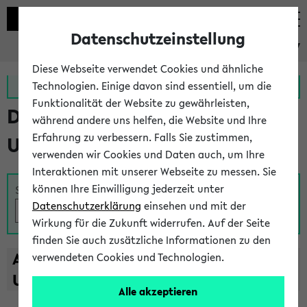
Datenschutzeinstellung
eKVV
Diese Webseite verwendet Cookies und ähnliche
Zur MeineUni App
Zum MeineUni Portal
Technologien. Einige davon sind essentiell, um die
Funktionalität der Website zu gewährleisten,
Das Lehrangebot der
während andere uns helfen, die Website und Ihre
Erfahrung zu verbessern. Falls Sie zustimmen,
Universität Bielefeld
verwenden wir Cookies und Daten auch, um Ihre
Interaktionen mit unserer Webseite zu messen. Sie
können Ihre Einwilligung jederzeit unter
Suche
Datenschutzerklärung
einsehen und mit der
Wirkung für die Zukunft widerrufen. Auf der Seite
finden Sie auch zusätzliche Informationen zu den
A
B
C
D
E
F
G
H
I
J
K
L
M
N
O
P
Q
R
S
T
verwendeten Cookies und Technologien.
U
V
W
X
Y
Z
Alle akzeptieren