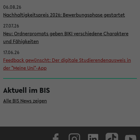
06.08.26
i
Nachhaltigkeitspreis 2026: Bewerbungsphase gestartet
t
27.07.26
e
Neu: Ordnerprompts geben BIKI verschiedene Charaktere
n
und Fähigkeiten
l
17.06.26
e
Feedback gewünscht: Der digitale Studierendenausweis in
i
der "Meine Uni"-App
s
t
Aktuell im BIS
e
Alle BIS News zeigen
Facebook
Instagram
LinkedIn
TikTok
Youtube