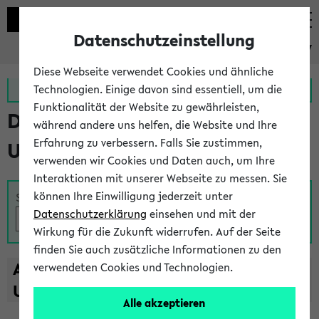
Datenschutzeinstellung
eKVV
Diese Webseite verwendet Cookies und ähnliche
Zur MeineUni App
Zum MeineUni Portal
Technologien. Einige davon sind essentiell, um die
Funktionalität der Website zu gewährleisten,
Das Lehrangebot der
während andere uns helfen, die Website und Ihre
Erfahrung zu verbessern. Falls Sie zustimmen,
Universität Bielefeld
verwenden wir Cookies und Daten auch, um Ihre
Interaktionen mit unserer Webseite zu messen. Sie
können Ihre Einwilligung jederzeit unter
Suche
Datenschutzerklärung
einsehen und mit der
Wirkung für die Zukunft widerrufen. Auf der Seite
finden Sie auch zusätzliche Informationen zu den
A
B
C
D
E
F
G
H
I
J
K
L
M
N
O
P
Q
R
S
T
verwendeten Cookies und Technologien.
U
V
W
X
Y
Z
Alle akzeptieren