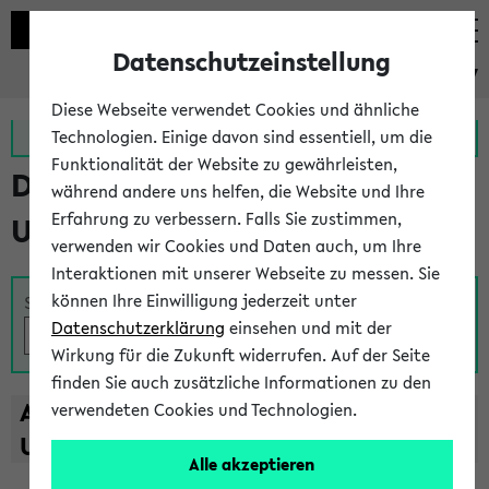
Datenschutzeinstellung
eKVV
Diese Webseite verwendet Cookies und ähnliche
Zur MeineUni App
Zum MeineUni Portal
Technologien. Einige davon sind essentiell, um die
Funktionalität der Website zu gewährleisten,
Das Lehrangebot der
während andere uns helfen, die Website und Ihre
Erfahrung zu verbessern. Falls Sie zustimmen,
Universität Bielefeld
verwenden wir Cookies und Daten auch, um Ihre
Interaktionen mit unserer Webseite zu messen. Sie
können Ihre Einwilligung jederzeit unter
Suche
Datenschutzerklärung
einsehen und mit der
Wirkung für die Zukunft widerrufen. Auf der Seite
finden Sie auch zusätzliche Informationen zu den
A
B
C
D
E
F
G
H
I
J
K
L
M
N
O
P
Q
R
S
T
verwendeten Cookies und Technologien.
U
V
W
X
Y
Z
Alle akzeptieren