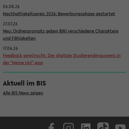
06.08.26
i
Nachhaltigkeitspreis 2026: Bewerbungsphase gestartet
t
27.07.26
e
Neu: Ordnerprompts geben BIKI verschiedene Charaktere
n
und Fähigkeiten
l
17.06.26
e
Feedback gewünscht: Der digitale Studierendenausweis in
i
der "Meine Uni"-App
s
t
Aktuell im BIS
e
Alle BIS News zeigen
Facebook
Instagram
LinkedIn
TikTok
Youtube