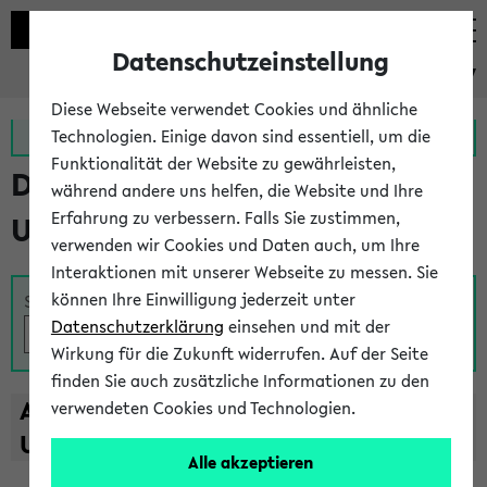
Datenschutzeinstellung
eKVV
Diese Webseite verwendet Cookies und ähnliche
Zur MeineUni App
Zum MeineUni Portal
Technologien. Einige davon sind essentiell, um die
Funktionalität der Website zu gewährleisten,
Das Lehrangebot der
während andere uns helfen, die Website und Ihre
Erfahrung zu verbessern. Falls Sie zustimmen,
Universität Bielefeld
verwenden wir Cookies und Daten auch, um Ihre
Interaktionen mit unserer Webseite zu messen. Sie
können Ihre Einwilligung jederzeit unter
Suche
Datenschutzerklärung
einsehen und mit der
Wirkung für die Zukunft widerrufen. Auf der Seite
finden Sie auch zusätzliche Informationen zu den
A
B
C
D
E
F
G
H
I
J
K
L
M
N
O
P
Q
R
S
T
verwendeten Cookies und Technologien.
U
V
W
X
Y
Z
Alle akzeptieren