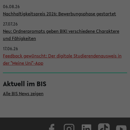
06.08.26
i
Nachhaltigkeitspreis 2026: Bewerbungsphase gestartet
t
27.07.26
e
Neu: Ordnerprompts geben BIKI verschiedene Charaktere
n
und Fähigkeiten
l
17.06.26
e
Feedback gewünscht: Der digitale Studierendenausweis in
i
der "Meine Uni"-App
s
t
Aktuell im BIS
e
Alle BIS News zeigen
Facebook
Instagram
LinkedIn
TikTok
Youtube