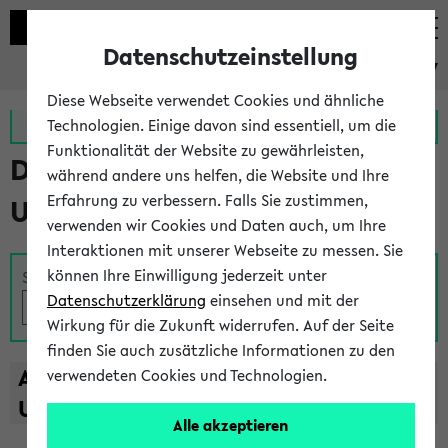
Datenschutzeinstellung
eKVV
Diese Webseite verwendet Cookies und ähnliche
Zur MeineUni App
Zum MeineUni Portal
Technologien. Einige davon sind essentiell, um die
Funktionalität der Website zu gewährleisten,
Das Lehrangebot der
während andere uns helfen, die Website und Ihre
Erfahrung zu verbessern. Falls Sie zustimmen,
Universität Bielefeld
verwenden wir Cookies und Daten auch, um Ihre
Interaktionen mit unserer Webseite zu messen. Sie
können Ihre Einwilligung jederzeit unter
Suche
Datenschutzerklärung
einsehen und mit der
Wirkung für die Zukunft widerrufen. Auf der Seite
finden Sie auch zusätzliche Informationen zu den
A
B
C
D
E
F
G
H
I
J
K
L
M
N
O
P
Q
R
S
T
verwendeten Cookies und Technologien.
U
V
W
X
Y
Z
Alle akzeptieren