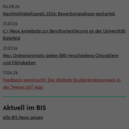
06.08.26
i
Nachhaltigkeitspreis 2026: Bewerbungsphase gestartet
t
31.07.26
e
👉 Neue Angebote zur Berufsorientierung an der Universität
n
Bielefeld
l
27.07.26
e
Neu: Ordnerprompts geben BIKI verschiedene Charaktere
i
und Fähigkeiten
s
17.06.26
Feedback gewünscht: Der digitale Studierendenausweis in
t
der "Meine Uni"-App
e
Aktuell im BIS
Alle BIS News zeigen