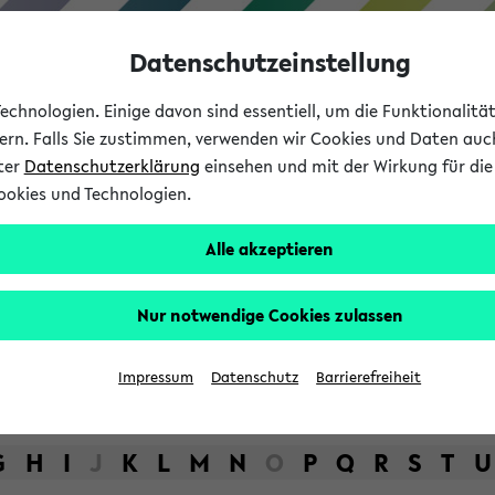
Datenschutzeinstellung
chnologien. Einige davon sind essentiell, um die Funktionalit
sern. Falls Sie zustimmen, verwenden wir Cookies und Daten auc
nter
Datenschutzerklärung
einsehen und mit der Wirkung für die 
ookies und Technologien.
Studium
Lehre
International
Alle akzeptieren
bot der Universität Bielefel
Nur notwendige Cookies zulassen
Impressum
Datenschutz
Barrierefreiheit
G
H
I
J
K
L
M
N
O
P
Q
R
S
T
U