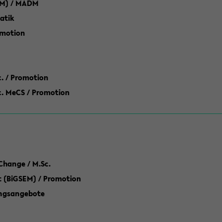
M) / MADM
atik
omotion
ic. / Promotion
dic. MeCS / Promotion
Change / M.Sc.
(BiGSEM) / Promotion
ungsangebote