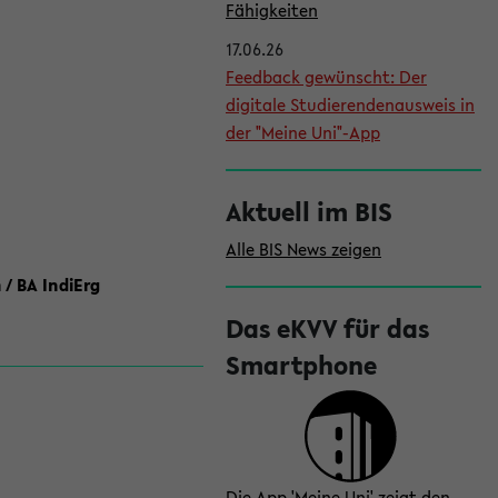
l
Fähigkeiten
e
17.06.26
i
Feedback gewünscht: Der
digitale Studierendenausweis in
s
der "Meine Uni"-App
t
e
Aktuell im BIS
Alle BIS News zeigen
 / BA IndiErg
Das eKVV für das
Smartphone
Die App 'Meine Uni' zeigt den