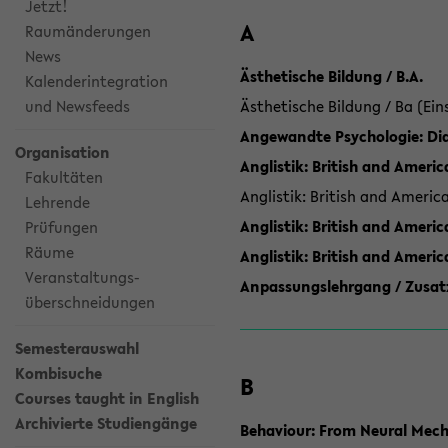
Jetzt!
A
Raumänderungen
News
Ästhetische Bildung / B.A.
Kalenderintegration
und Newsfeeds
Ästhetische Bildung / Ba (Ein
Angewandte Psychologie: Dia
Organisation
Anglistik: British and Americ
Fakultäten
Anglistik: British and Americ
Lehrende
Anglistik: British and Americ
Prüfungen
Räume
Anglistik: British and Ameri
Veranstaltungs-
Anpassungslehrgang / Zusatz
überschneidungen
Semesterauswahl
Kombisuche
B
Courses taught in English
Archivierte Studiengänge
Behaviour: From Neural Mech