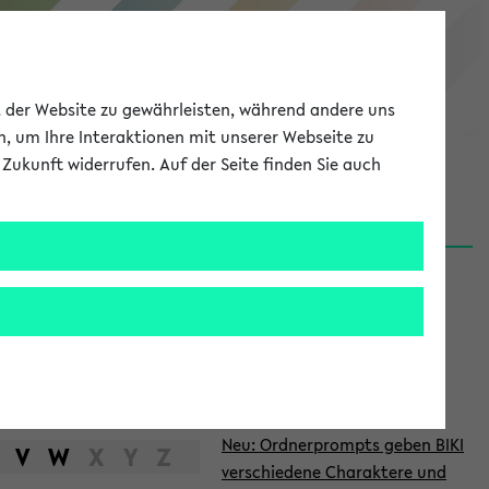
eKVV
ät der Website zu gewährleisten, während andere uns
h, um Ihre Interaktionen mit unserer Webseite zu
Zukunft widerrufen. Auf der Seite finden Sie auch
Meine Uni
EN
ANMELDEN
S
d
News
e
06.08.26
i
Nachhaltigkeitspreis 2026:
t
Bewerbungsphase gestartet
e
27.07.26
Neu: Ordnerprompts geben BIKI
n
V
W
X
Y
Z
verschiedene Charaktere und