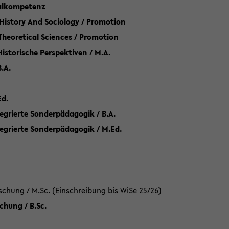
talkompetenz
 History And Sociology / Promotion
 Theoretical Sciences / Promotion
 Historische Perspektiven / M.A.
.A.
Ed.
egrierte Sonderpädagogik / B.A.
tegrierte Sonderpädagogik / M.Ed.
hung / M.Sc. (Einschreibung bis WiSe 25/26)
hung / B.Sc.