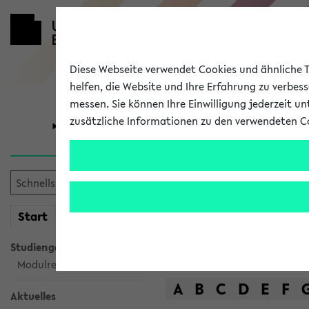
Diese Webseite verwendet Cookies und ähnliche Te
helfen, die Website und Ihre Erfahrung zu verbes
messen. Sie können Ihre Einwilligung jederzeit u
zusätzliche Informationen zu den verwendeten C
Universität
Forschung
Das Lehrange
mein
Start
eKVV
Suche
Studiengangsauswahl
Modulrecherche
A
B
C
D
E
F
Aktuelles