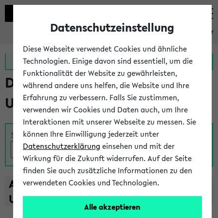
Datenschutzeinstellung
eKVV
Diese Webseite verwendet Cookies und ähnliche
Zur MeineUni App
Zum MeineUni Portal
Technologien. Einige davon sind essentiell, um die
Funktionalität der Website zu gewährleisten,
Das Lehrangebot der
während andere uns helfen, die Website und Ihre
Erfahrung zu verbessern. Falls Sie zustimmen,
Universität Bielefeld
verwenden wir Cookies und Daten auch, um Ihre
Interaktionen mit unserer Webseite zu messen. Sie
können Ihre Einwilligung jederzeit unter
Suche
Datenschutzerklärung
einsehen und mit der
Wirkung für die Zukunft widerrufen. Auf der Seite
finden Sie auch zusätzliche Informationen zu den
A
B
C
D
E
F
G
H
I
J
K
L
M
N
O
P
Q
R
S
T
verwendeten Cookies und Technologien.
U
V
W
X
Y
Z
Alle akzeptieren