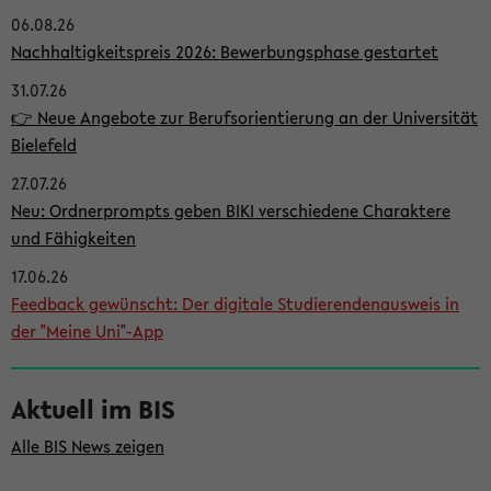
06.08.26
i
Nachhaltigkeitspreis 2026: Bewerbungsphase gestartet
t
31.07.26
e
👉 Neue Angebote zur Berufsorientierung an der Universität
n
Bielefeld
l
27.07.26
e
Neu: Ordnerprompts geben BIKI verschiedene Charaktere
i
und Fähigkeiten
s
17.06.26
Feedback gewünscht: Der digitale Studierendenausweis in
t
der "Meine Uni"-App
e
Aktuell im BIS
Alle BIS News zeigen