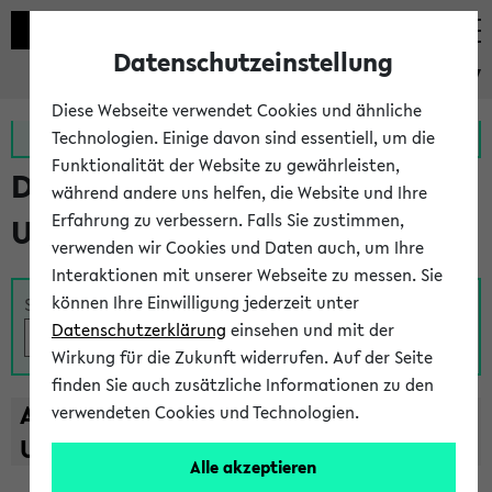
Datenschutzeinstellung
eKVV
Diese Webseite verwendet Cookies und ähnliche
Zur MeineUni App
Zum MeineUni Portal
Technologien. Einige davon sind essentiell, um die
Funktionalität der Website zu gewährleisten,
Das Lehrangebot der
während andere uns helfen, die Website und Ihre
Erfahrung zu verbessern. Falls Sie zustimmen,
Universität Bielefeld
verwenden wir Cookies und Daten auch, um Ihre
Interaktionen mit unserer Webseite zu messen. Sie
können Ihre Einwilligung jederzeit unter
Suche
Datenschutzerklärung
einsehen und mit der
Wirkung für die Zukunft widerrufen. Auf der Seite
finden Sie auch zusätzliche Informationen zu den
A
B
C
D
E
F
G
H
I
J
K
L
M
N
O
P
Q
R
S
T
verwendeten Cookies und Technologien.
U
V
W
X
Y
Z
Alle akzeptieren