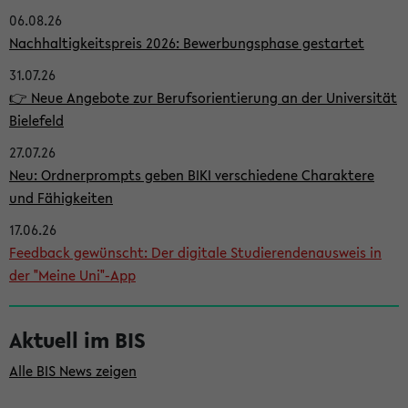
06.08.26
i
Nachhaltigkeitspreis 2026: Bewerbungsphase gestartet
t
31.07.26
e
👉 Neue Angebote zur Berufsorientierung an der Universität
n
Bielefeld
l
27.07.26
e
Neu: Ordnerprompts geben BIKI verschiedene Charaktere
i
und Fähigkeiten
s
17.06.26
Feedback gewünscht: Der digitale Studierendenausweis in
t
der "Meine Uni"-App
e
Aktuell im BIS
Alle BIS News zeigen