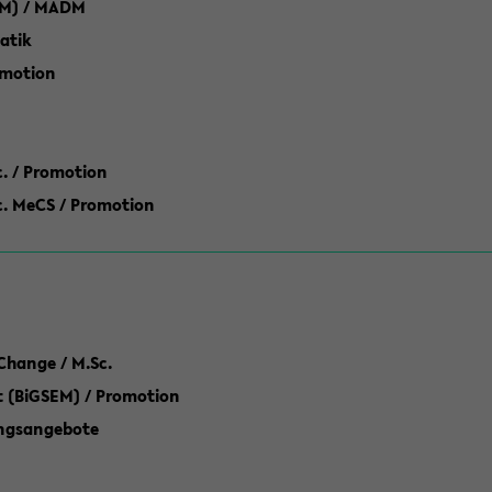
M) / MADM
atik
omotion
ic. / Promotion
dic. MeCS / Promotion
Change / M.Sc.
(BiGSEM) / Promotion
ungsangebote