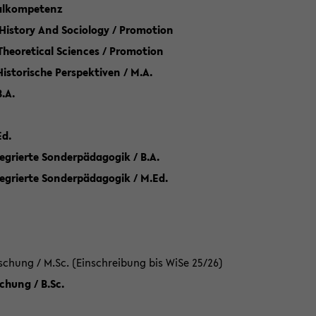
talkompetenz
 History And Sociology / Promotion
 Theoretical Sciences / Promotion
 Historische Perspektiven / M.A.
.A.
Ed.
egrierte Sonderpädagogik / B.A.
tegrierte Sonderpädagogik / M.Ed.
hung / M.Sc. (Einschreibung bis WiSe 25/26)
hung / B.Sc.