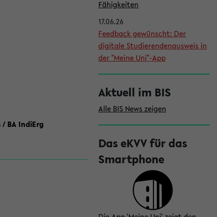
l
Fähigkeiten
e
17.06.26
i
Feedback gewünscht: Der
digitale Studierendenausweis in
s
der "Meine Uni"-App
t
e
Aktuell im BIS
Alle BIS News zeigen
 / BA IndiErg
Das eKVV für das
Smartphone
Die App 'Meine Uni' zeigt den