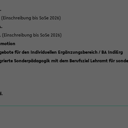
.
 (Einschreibung bis SoSe 2026)
A.
. (Einschreibung bis SoSe 2026)
romotion
ebote für den Individuellen Ergänzungsbereich / BA IndiErg
grierte Sonderpädagogik mit dem Berufsziel Lehramt für sond
d.