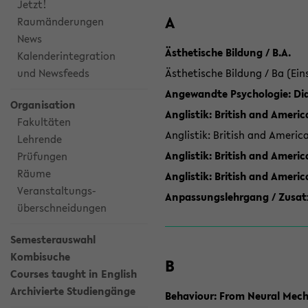
Jetzt!
A
Raumänderungen
News
Ästhetische Bildung / B.A.
Kalenderintegration
und Newsfeeds
Ästhetische Bildung / Ba (Ein
Angewandte Psychologie: Dia
Organisation
Anglistik: British and Americ
Fakultäten
Anglistik: British and Americ
Lehrende
Anglistik: British and Americ
Prüfungen
Räume
Anglistik: British and Ameri
Veranstaltungs-
Anpassungslehrgang / Zusatz
überschneidungen
Semesterauswahl
Kombisuche
B
Courses taught in English
Archivierte Studiengänge
Behaviour: From Neural Mech