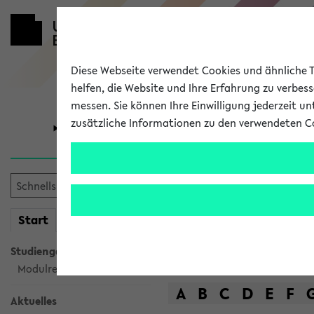
Diese Webseite verwendet Cookies und ähnliche Te
helfen, die Website und Ihre Erfahrung zu verbes
messen. Sie können Ihre Einwilligung jederzeit u
zusätzliche Informationen zu den verwendeten C
Universität
Forschung
Das Lehrange
mein
Start
eKVV
Suche
Studiengangsauswahl
Modulrecherche
A
B
C
D
E
F
Aktuelles