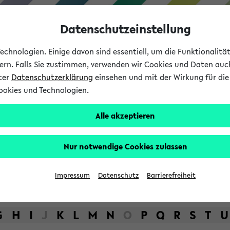
Datenschutzeinstellung
chnologien. Einige davon sind essentiell, um die Funktionalit
sern. Falls Sie zustimmen, verwenden wir Cookies und Daten auc
nter
Datenschutzerklärung
einsehen und mit der Wirkung für die 
ookies und Technologien.
Studium
Lehre
International
Alle akzeptieren
bot der Universität Bielefel
Nur notwendige Cookies zulassen
Impressum
Datenschutz
Barrierefreiheit
G
H
I
J
K
L
M
N
O
P
Q
R
S
T
U