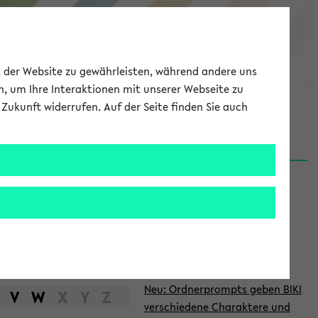
eKVV
ät der Website zu gewährleisten, während andere uns
h, um Ihre Interaktionen mit unserer Webseite zu
Zukunft widerrufen. Auf der Seite finden Sie auch
Meine Uni
EN
ANMELDEN
S
d
News
e
06.08.26
i
Nachhaltigkeitspreis 2026:
t
Bewerbungsphase gestartet
e
27.07.26
Neu: Ordnerprompts geben BIKI
n
V
W
X
Y
Z
verschiedene Charaktere und