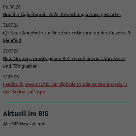
06.08.26
i
Nachhaltigkeitspreis 2026: Bewerbungsphase gestartet
t
31.07.26
e
👉 Neue Angebote zur Berufsorientierung an der Universität
n
Bielefeld
l
27.07.26
e
Neu: Ordnerprompts geben BIKI verschiedene Charaktere
i
und Fähigkeiten
s
17.06.26
Feedback gewünscht: Der digitale Studierendenausweis in
t
der "Meine Uni"-App
e
Aktuell im BIS
Alle BIS News zeigen