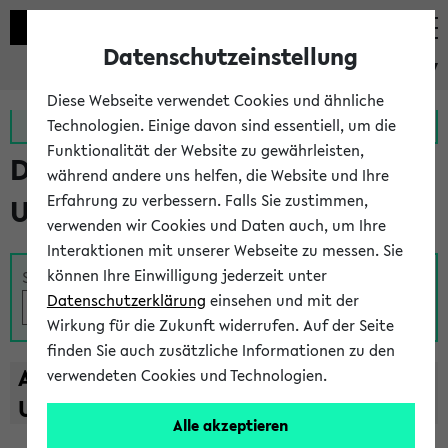
Datenschutzeinstellung
eKVV
Diese Webseite verwendet Cookies und ähnliche
Zur MeineUni App
Zum MeineUni Portal
Technologien. Einige davon sind essentiell, um die
Funktionalität der Website zu gewährleisten,
Das Lehrangebot der
während andere uns helfen, die Website und Ihre
Erfahrung zu verbessern. Falls Sie zustimmen,
Universität Bielefeld
verwenden wir Cookies und Daten auch, um Ihre
Interaktionen mit unserer Webseite zu messen. Sie
können Ihre Einwilligung jederzeit unter
Suche
Datenschutzerklärung
einsehen und mit der
Wirkung für die Zukunft widerrufen. Auf der Seite
finden Sie auch zusätzliche Informationen zu den
A
B
C
D
E
F
G
H
I
J
K
L
M
N
O
P
Q
R
S
T
verwendeten Cookies und Technologien.
U
V
W
X
Y
Z
Alle akzeptieren