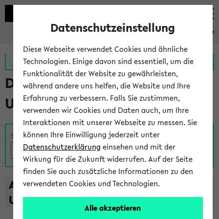
Datenschutzeinstellung
eKVV
Diese Webseite verwendet Cookies und ähnliche
Zur MeineUni App
Zum MeineUni Portal
Technologien. Einige davon sind essentiell, um die
Funktionalität der Website zu gewährleisten,
Das Lehrangebot der
während andere uns helfen, die Website und Ihre
Erfahrung zu verbessern. Falls Sie zustimmen,
Universität Bielefeld
verwenden wir Cookies und Daten auch, um Ihre
Interaktionen mit unserer Webseite zu messen. Sie
können Ihre Einwilligung jederzeit unter
Suche
Datenschutzerklärung
einsehen und mit der
Wirkung für die Zukunft widerrufen. Auf der Seite
finden Sie auch zusätzliche Informationen zu den
A
B
C
D
E
F
G
H
I
J
K
L
M
N
O
P
Q
R
S
T
verwendeten Cookies und Technologien.
U
V
W
X
Y
Z
Alle akzeptieren