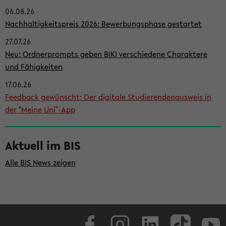
06.08.26
i
Nachhaltigkeitspreis 2026: Bewerbungsphase gestartet
t
27.07.26
e
Neu: Ordnerprompts geben BIKI verschiedene Charaktere
n
und Fähigkeiten
l
17.06.26
e
Feedback gewünscht: Der digitale Studierendenausweis in
i
der "Meine Uni"-App
s
t
Aktuell im BIS
e
Alle BIS News zeigen
Facebook
Instagram
LinkedIn
TikTok
Youtube