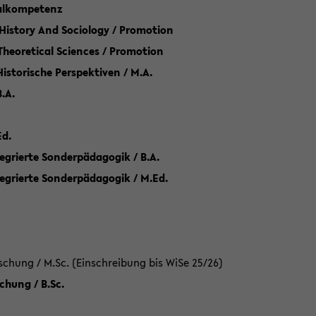
talkompetenz
 History And Sociology / Promotion
 Theoretical Sciences / Promotion
 Historische Perspektiven / M.A.
.A.
Ed.
egrierte Sonderpädagogik / B.A.
tegrierte Sonderpädagogik / M.Ed.
hung / M.Sc. (Einschreibung bis WiSe 25/26)
hung / B.Sc.