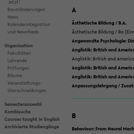
Jetzt!
A
Raumänderungen
News
Ästhetische Bildung / B.A.
Kalenderintegration
und Newsfeeds
Ästhetische Bildung / Ba (Ein
Angewandte Psychologie: Dia
Organisation
Anglistik: British and Americ
Fakultäten
Anglistik: British and Americ
Lehrende
Anglistik: British and Americ
Prüfungen
Räume
Anglistik: British and Ameri
Veranstaltungs-
Anpassungslehrgang / Zusatz
überschneidungen
Semesterauswahl
Kombisuche
B
Courses taught in English
Archivierte Studiengänge
Behaviour: From Neural Mech