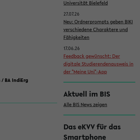
l
Universität Bielefeld
e
27.07.26
i
Neu: Ordnerprompts geben BIKI
verschiedene Charaktere und
s
Fähigkeiten
t
17.06.26
e
Feedback gewünscht: Der
digitale Studierendenausweis in
der "Meine Uni"-App
 / BA IndiErg
Aktuell im BIS
Alle BIS News zeigen
Das eKVV für das
Smartphone