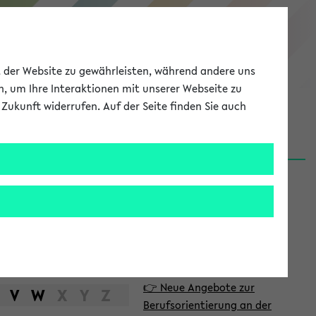
eKVV
ät der Website zu gewährleisten, während andere uns
h, um Ihre Interaktionen mit unserer Webseite zu
Zukunft widerrufen. Auf der Seite finden Sie auch
Meine Uni
EN
ANMELDEN
S
d
News
e
06.08.26
i
Nachhaltigkeitspreis 2026:
t
Bewerbungsphase gestartet
e
31.07.26
👉 Neue Angebote zur
n
V
W
X
Y
Z
Berufsorientierung an der