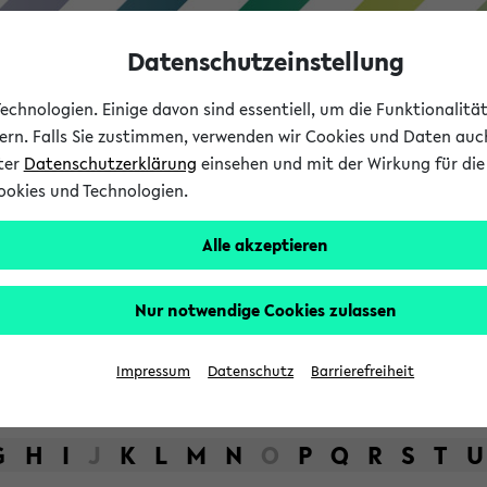
Datenschutzeinstellung
chnologien. Einige davon sind essentiell, um die Funktionalit
sern. Falls Sie zustimmen, verwenden wir Cookies und Daten auc
nter
Datenschutzerklärung
einsehen und mit der Wirkung für die 
ookies und Technologien.
Studium
Lehre
International
Alle akzeptieren
bot der Universität Bielefel
Nur notwendige Cookies zulassen
Impressum
Datenschutz
Barrierefreiheit
G
H
I
J
K
L
M
N
O
P
Q
R
S
T
U