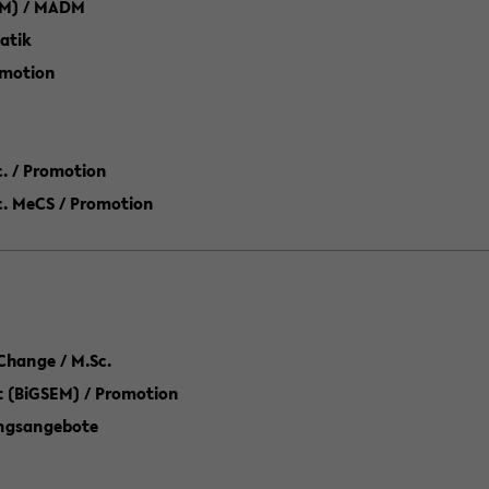
M) / MADM
atik
omotion
ic. / Promotion
dic. MeCS / Promotion
Change / M.Sc.
(BiGSEM) / Promotion
ungsangebote