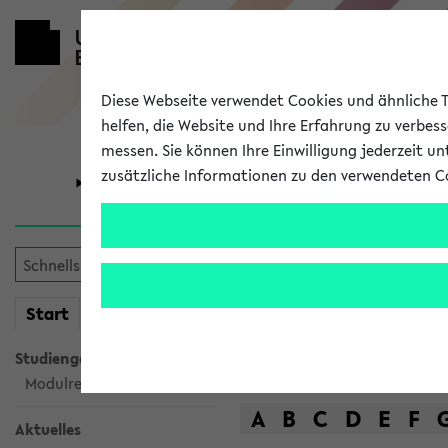
Diese Webseite verwendet Cookies und ähnliche Te
helfen, die Website und Ihre Erfahrung zu verbes
messen. Sie können Ihre Einwilligung jederzeit u
zusätzliche Informationen zu den verwendeten C
Universität
Forschung
Das Lehrange
mein
Start
eKVV
Suche
Studiengangsauswahl
Modulrecherche
A
B
C
D
E
F
Aktuelles