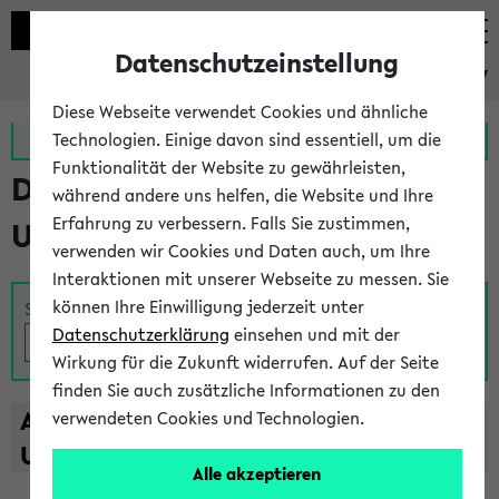
Datenschutzeinstellung
eKVV
Diese Webseite verwendet Cookies und ähnliche
Zur MeineUni App
Zum MeineUni Portal
Technologien. Einige davon sind essentiell, um die
Funktionalität der Website zu gewährleisten,
Das Lehrangebot der
während andere uns helfen, die Website und Ihre
Erfahrung zu verbessern. Falls Sie zustimmen,
Universität Bielefeld
verwenden wir Cookies und Daten auch, um Ihre
Interaktionen mit unserer Webseite zu messen. Sie
können Ihre Einwilligung jederzeit unter
Suche
Datenschutzerklärung
einsehen und mit der
Wirkung für die Zukunft widerrufen. Auf der Seite
finden Sie auch zusätzliche Informationen zu den
A
B
C
D
E
F
G
H
I
J
K
L
M
N
O
P
Q
R
S
T
verwendeten Cookies und Technologien.
U
V
W
X
Y
Z
Alle akzeptieren