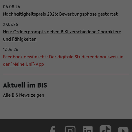
06.08.26
i
Nachhaltigkeitspreis 2026: Bewerbungsphase gestartet
t
27.07.26
e
Neu: Ordnerprompts geben BIKI verschiedene Charaktere
n
und Fähigkeiten
l
17.06.26
e
Feedback gewünscht: Der digitale Studierendenausweis in
i
der "Meine Uni"-App
s
t
Aktuell im BIS
e
Alle BIS News zeigen
Facebook
Instagram
LinkedIn
TikTok
Youtube