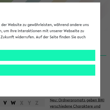
eKVV
ät der Website zu gewährleisten, während andere uns
h, um Ihre Interaktionen mit unserer Webseite zu
Zukunft widerrufen. Auf der Seite finden Sie auch
Meine Uni
EN
ANMELDEN
S
d
News
e
06.08.26
i
Nachhaltigkeitspreis 2026:
t
Bewerbungsphase gestartet
e
27.07.26
Neu: Ordnerprompts geben BIKI
n
V
W
X
Y
Z
verschiedene Charaktere und