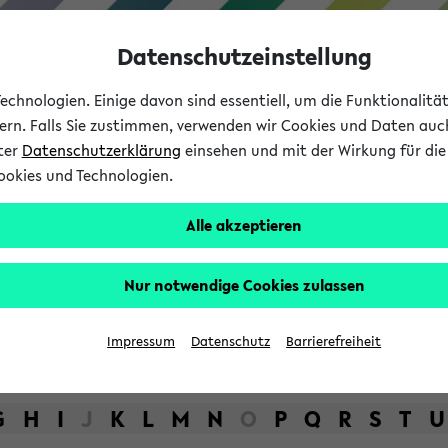
Datenschutzeinstellung
chnologien. Einige davon sind essentiell, um die Funktionalit
sern. Falls Sie zustimmen, verwenden wir Cookies und Daten auc
nter
Datenschutzerklärung
einsehen und mit der Wirkung für die 
ookies und Technologien.
Studium
Lehre
International
Alle akzeptieren
bot der Universität Bielefel
Nur notwendige Cookies zulassen
Impressum
Datenschutz
Barrierefreiheit
G
H
I
J
K
L
M
N
O
P
Q
R
S
T
U