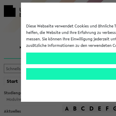
Diese Webseite verwendet Cookies und ähnliche Te
helfen, die Website und Ihre Erfahrung zu verbes
messen. Sie können Ihre Einwilligung jederzeit u
zusätzliche Informationen zu den verwendeten C
Universität
Forschung
Das Lehrange
mein
Start
eKVV
Suche
Studiengangsauswahl
Modulrecherche
A
B
C
D
E
F
Aktuelles