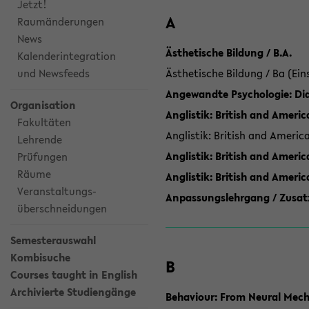
Jetzt!
A
Raumänderungen
News
Ästhetische Bildung / B.A.
Kalenderintegration
und Newsfeeds
Ästhetische Bildung / Ba (Ein
Angewandte Psychologie: Dia
Organisation
Anglistik: British and Americ
Fakultäten
Anglistik: British and Americ
Lehrende
Anglistik: British and Americ
Prüfungen
Räume
Anglistik: British and Ameri
Veranstaltungs-
Anpassungslehrgang / Zusatz
überschneidungen
Semesterauswahl
Kombisuche
B
Courses taught in English
Archivierte Studiengänge
Behaviour: From Neural Mech