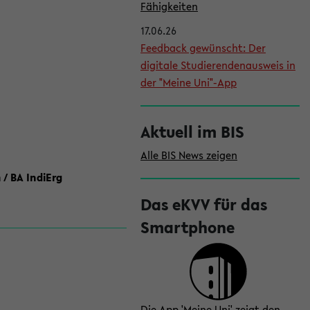
l
Fähigkeiten
e
17.06.26
i
Feedback gewünscht: Der
digitale Studierendenausweis in
s
der "Meine Uni"-App
t
e
Aktuell im BIS
Alle BIS News zeigen
 / BA IndiErg
Das eKVV für das
Smartphone
Die App 'Meine Uni' zeigt den