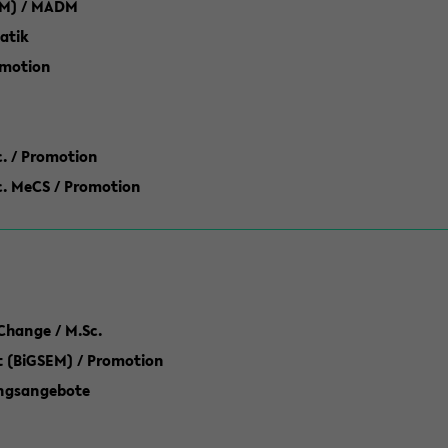
M) / MADM
atik
omotion
ic. / Promotion
dic. MeCS / Promotion
Change / M.Sc.
(BiGSEM) / Promotion
ungsangebote