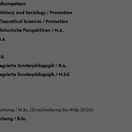
talkompetenz
 History And Sociology / Promotion
 Theoretical Sciences / Promotion
 Historische Perspektiven / M.A.
.A.
Ed.
egrierte Sonderpädagogik / B.A.
tegrierte Sonderpädagogik / M.Ed.
hung / M.Sc. (Einschreibung bis WiSe 25/26)
hung / B.Sc.