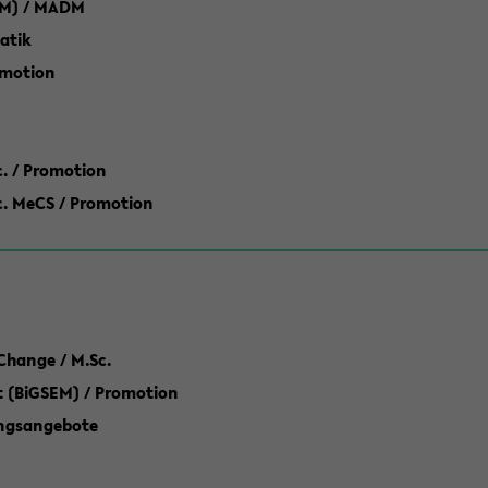
M) / MADM
atik
omotion
ic. / Promotion
dic. MeCS / Promotion
Change / M.Sc.
(BiGSEM) / Promotion
ungsangebote