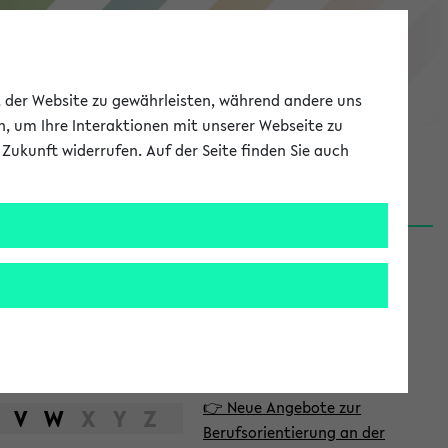
eKVV
ät der Website zu gewährleisten, während andere uns
h, um Ihre Interaktionen mit unserer Webseite zu
Zukunft widerrufen. Auf der Seite finden Sie auch
Meine Uni
EN
ANMELDEN
S
d
News
e
06.08.26
i
Nachhaltigkeitspreis 2026:
t
Bewerbungsphase gestartet
e
31.07.26
👉 Neue Angebote zur
n
V
W
X
Y
Z
Berufsorientierung an der