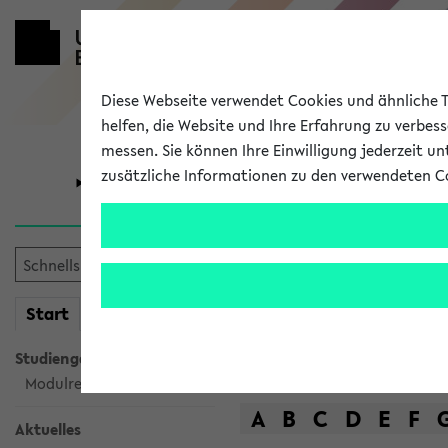
Diese Webseite verwendet Cookies und ähnliche Te
helfen, die Website und Ihre Erfahrung zu verbes
messen. Sie können Ihre Einwilligung jederzeit u
zusätzliche Informationen zu den verwendeten C
Universität
Forschung
Das Lehrange
mein
Start
eKVV
Suche
Studiengangsauswahl
Modulrecherche
A
B
C
D
E
F
Aktuelles