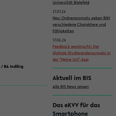
l
Universität Bielefeld
e
27.07.26
i
Neu: Ordnerprompts geben BIKI
verschiedene Charaktere und
s
Fähigkeiten
t
17.06.26
e
Feedback gewünscht: Der
digitale Studierendenausweis in
der "Meine Uni"-App
 / BA IndiErg
Aktuell im BIS
Alle BIS News zeigen
Das eKVV für das
Smartphone