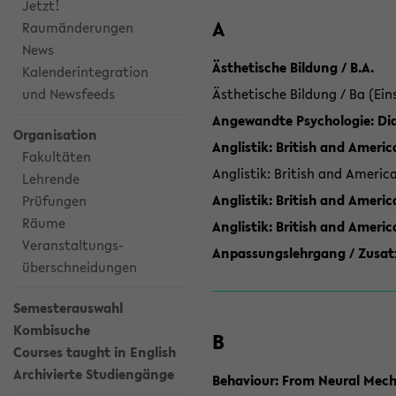
Jetzt!
A
Raumänderungen
News
Ästhetische Bildung / B.A.
Kalenderintegration
und Newsfeeds
Ästhetische Bildung / Ba (Ein
Angewandte Psychologie: Dia
Organisation
Anglistik: British and Americ
Fakultäten
Anglistik: British and Americ
Lehrende
Anglistik: British and Americ
Prüfungen
Räume
Anglistik: British and Ameri
Veranstaltungs-
Anpassungslehrgang / Zusatz
überschneidungen
Semesterauswahl
Kombisuche
B
Courses taught in English
Archivierte Studiengänge
Behaviour: From Neural Mech