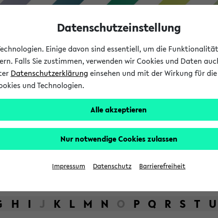
Datenschutzeinstellung
chnologien. Einige davon sind essentiell, um die Funktionalit
sern. Falls Sie zustimmen, verwenden wir Cookies und Daten auc
nter
Datenschutzerklärung
einsehen und mit der Wirkung für die 
ookies und Technologien.
Studium
Lehre
International
Alle akzeptieren
bot der Universität Bielefel
Nur notwendige Cookies zulassen
Impressum
Datenschutz
Barrierefreiheit
G
H
I
J
K
L
M
N
O
P
Q
R
S
T
U