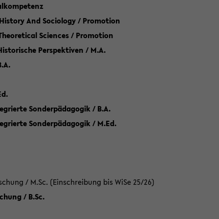
talkompetenz
 History And Sociology / Promotion
 Theoretical Sciences / Promotion
 Historische Perspektiven / M.A.
.A.
Ed.
egrierte Sonderpädagogik / B.A.
tegrierte Sonderpädagogik / M.Ed.
hung / M.Sc. (Einschreibung bis WiSe 25/26)
hung / B.Sc.