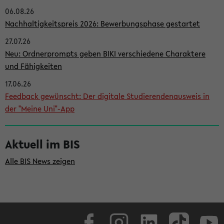
06.08.26
i
Nachhaltigkeitspreis 2026: Bewerbungsphase gestartet
t
27.07.26
e
Neu: Ordnerprompts geben BIKI verschiedene Charaktere
n
und Fähigkeiten
l
17.06.26
e
Feedback gewünscht: Der digitale Studierendenausweis in
i
der "Meine Uni"-App
s
t
Aktuell im BIS
e
Alle BIS News zeigen
Facebook
Instagram
LinkedIn
TikTok
Youtube