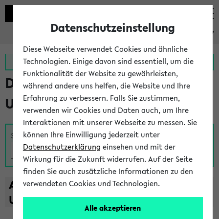
Datenschutzeinstellung
eKVV
Diese Webseite verwendet Cookies und ähnliche
Zur MeineUni App
Zum MeineUni Portal
Technologien. Einige davon sind essentiell, um die
Funktionalität der Website zu gewährleisten,
Das Lehrangebot der
während andere uns helfen, die Website und Ihre
Erfahrung zu verbessern. Falls Sie zustimmen,
Universität Bielefeld
verwenden wir Cookies und Daten auch, um Ihre
Interaktionen mit unserer Webseite zu messen. Sie
können Ihre Einwilligung jederzeit unter
Suche
Datenschutzerklärung
einsehen und mit der
Wirkung für die Zukunft widerrufen. Auf der Seite
finden Sie auch zusätzliche Informationen zu den
A
B
C
D
E
F
G
H
I
J
K
L
M
N
O
P
Q
R
S
T
verwendeten Cookies und Technologien.
U
V
W
X
Y
Z
Alle akzeptieren