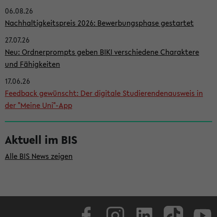
06.08.26
i
Nachhaltigkeitspreis 2026: Bewerbungsphase gestartet
t
27.07.26
e
Neu: Ordnerprompts geben BIKI verschiedene Charaktere
n
und Fähigkeiten
l
17.06.26
e
Feedback gewünscht: Der digitale Studierendenausweis in
i
der "Meine Uni"-App
s
t
Aktuell im BIS
e
Alle BIS News zeigen
Facebook
Instagram
LinkedIn
TikTok
Youtube