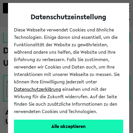
Datenschutzeinstellung
eKVV
Diese Webseite verwendet Cookies und ähnliche
Zur MeineUni App
Zum MeineUni Portal
Technologien. Einige davon sind essentiell, um die
Funktionalität der Website zu gewährleisten,
Das Lehrangebot der
während andere uns helfen, die Website und Ihre
Erfahrung zu verbessern. Falls Sie zustimmen,
Universität Bielefeld
verwenden wir Cookies und Daten auch, um Ihre
Interaktionen mit unserer Webseite zu messen. Sie
können Ihre Einwilligung jederzeit unter
Suche
Datenschutzerklärung
einsehen und mit der
Wirkung für die Zukunft widerrufen. Auf der Seite
finden Sie auch zusätzliche Informationen zu den
A
B
C
D
E
F
G
H
I
J
K
L
M
N
O
P
Q
R
S
T
verwendeten Cookies und Technologien.
U
V
W
X
Y
Z
Alle akzeptieren