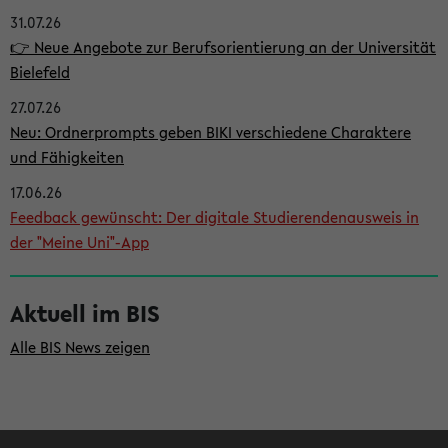
31.07.26
i
👉 Neue Angebote zur Berufsorientierung an der Universität
t
Bielefeld
e
27.07.26
n
Neu: Ordnerprompts geben BIKI verschiedene Charaktere
l
und Fähigkeiten
e
17.06.26
i
Feedback gewünscht: Der digitale Studierendenausweis in
der "Meine Uni"-App
s
t
Aktuell im BIS
e
Alle BIS News zeigen