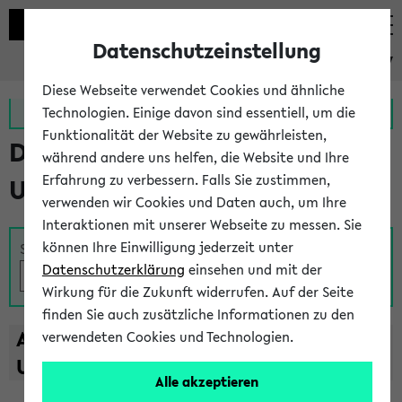
Datenschutzeinstellung
eKVV
Diese Webseite verwendet Cookies und ähnliche
Zur MeineUni App
Zum MeineUni Portal
Technologien. Einige davon sind essentiell, um die
Funktionalität der Website zu gewährleisten,
Das Lehrangebot der
während andere uns helfen, die Website und Ihre
Erfahrung zu verbessern. Falls Sie zustimmen,
Universität Bielefeld
verwenden wir Cookies und Daten auch, um Ihre
Interaktionen mit unserer Webseite zu messen. Sie
können Ihre Einwilligung jederzeit unter
Suche
Datenschutzerklärung
einsehen und mit der
Wirkung für die Zukunft widerrufen. Auf der Seite
finden Sie auch zusätzliche Informationen zu den
A
B
C
D
E
F
G
H
I
J
K
L
M
N
O
P
Q
R
S
T
verwendeten Cookies und Technologien.
U
V
W
X
Y
Z
Alle akzeptieren