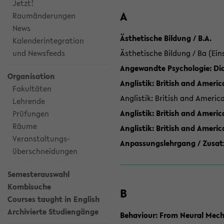
Jetzt!
A
Raumänderungen
News
Ästhetische Bildung / B.A.
Kalenderintegration
und Newsfeeds
Ästhetische Bildung / Ba (Ein
Angewandte Psychologie: Dia
Organisation
Anglistik: British and Americ
Fakultäten
Anglistik: British and Americ
Lehrende
Anglistik: British and Americ
Prüfungen
Räume
Anglistik: British and Ameri
Veranstaltungs-
Anpassungslehrgang / Zusatz
überschneidungen
Semesterauswahl
Kombisuche
B
Courses taught in English
Archivierte Studiengänge
Behaviour: From Neural Mech