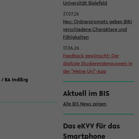
l
Universität Bielefeld
e
27.07.26
i
Neu: Ordnerprompts geben BIKI
verschiedene Charaktere und
s
Fähigkeiten
t
17.06.26
e
Feedback gewünscht: Der
digitale Studierendenausweis in
der "Meine Uni"-App
 / BA IndiErg
Aktuell im BIS
Alle BIS News zeigen
Das eKVV für das
Smartphone