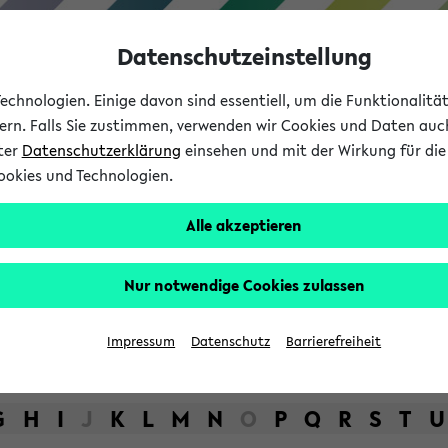
Datenschutzeinstellung
chnologien. Einige davon sind essentiell, um die Funktionalit
sern. Falls Sie zustimmen, verwenden wir Cookies und Daten auc
nter
Datenschutzerklärung
einsehen und mit der Wirkung für die 
ookies und Technologien.
Studium
Lehre
International
Alle akzeptieren
bot der Universität Bielefel
Nur notwendige Cookies zulassen
Impressum
Datenschutz
Barrierefreiheit
G
H
I
J
K
L
M
N
O
P
Q
R
S
T
U