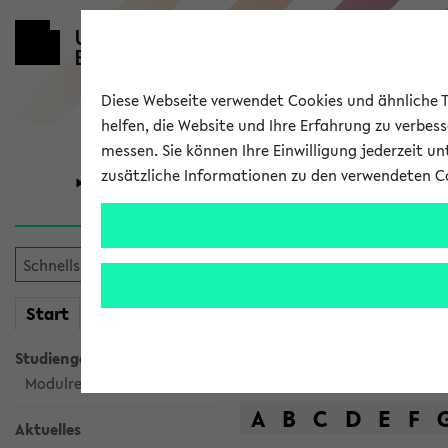
Diese Webseite verwendet Cookies und ähnliche Te
helfen, die Website und Ihre Erfahrung zu verbes
messen. Sie können Ihre Einwilligung jederzeit u
zusätzliche Informationen zu den verwendeten C
Universität
Forschung
Das Lehrange
mein
Start
eKVV
Suche
Studiengangsauswahl
Modulrecherche
A
B
C
D
E
F
Aktuelles