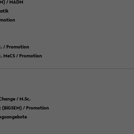
M) / MADM
atik
omotion
ic. / Promotion
dic. MeCS / Promotion
Change / M.Sc.
(BiGSEM) / Promotion
ungsangebote