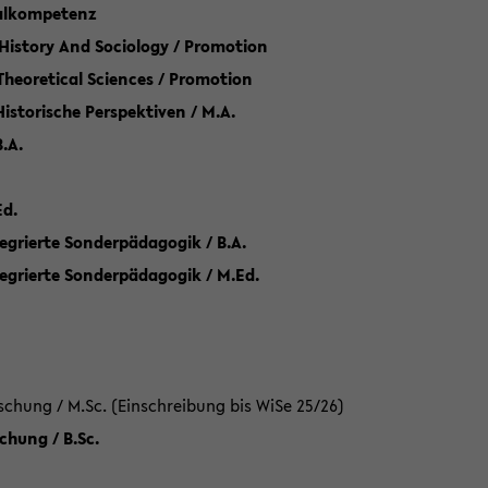
talkompetenz
 History And Sociology / Promotion
 Theoretical Sciences / Promotion
 Historische Perspektiven / M.A.
.A.
Ed.
egrierte Sonderpädagogik / B.A.
tegrierte Sonderpädagogik / M.Ed.
hung / M.Sc. (Einschreibung bis WiSe 25/26)
hung / B.Sc.