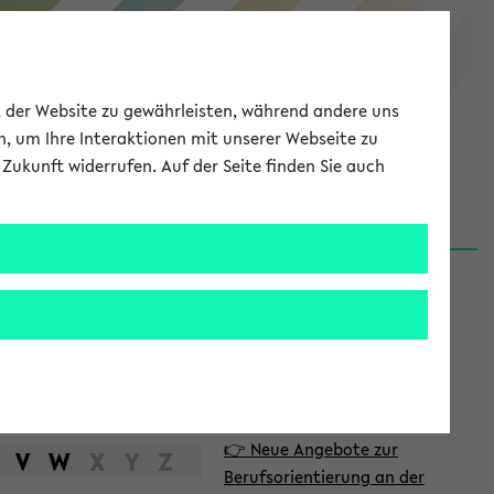
eKVV
ät der Website zu gewährleisten, während andere uns
h, um Ihre Interaktionen mit unserer Webseite zu
Zukunft widerrufen. Auf der Seite finden Sie auch
Meine Uni
EN
ANMELDEN
S
d
News
e
06.08.26
i
Nachhaltigkeitspreis 2026:
t
Bewerbungsphase gestartet
e
31.07.26
👉 Neue Angebote zur
n
V
W
X
Y
Z
Berufsorientierung an der