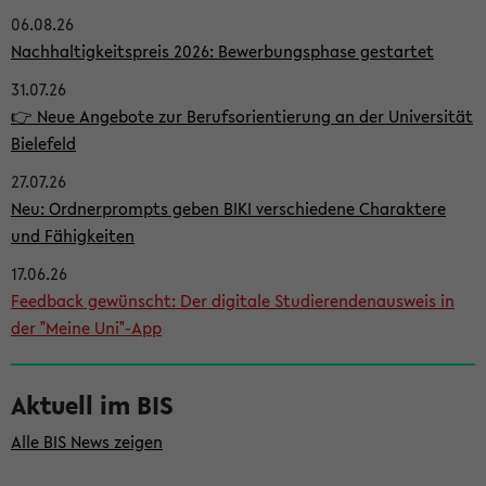
06.08.26
i
Nachhaltigkeitspreis 2026: Bewerbungsphase gestartet
t
31.07.26
e
👉 Neue Angebote zur Berufsorientierung an der Universität
n
Bielefeld
l
27.07.26
e
Neu: Ordnerprompts geben BIKI verschiedene Charaktere
i
und Fähigkeiten
s
17.06.26
Feedback gewünscht: Der digitale Studierendenausweis in
t
der "Meine Uni"-App
e
Aktuell im BIS
Alle BIS News zeigen