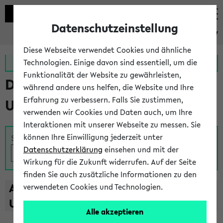
Datenschutzeinstellung
eKVV
Diese Webseite verwendet Cookies und ähnliche
Zur MeineUni App
Zum MeineUni Portal
Technologien. Einige davon sind essentiell, um die
Funktionalität der Website zu gewährleisten,
Das Lehrangebot der
während andere uns helfen, die Website und Ihre
Erfahrung zu verbessern. Falls Sie zustimmen,
Universität Bielefeld
verwenden wir Cookies und Daten auch, um Ihre
Interaktionen mit unserer Webseite zu messen. Sie
können Ihre Einwilligung jederzeit unter
Suche
Datenschutzerklärung
einsehen und mit der
Wirkung für die Zukunft widerrufen. Auf der Seite
finden Sie auch zusätzliche Informationen zu den
A
B
C
D
E
F
G
H
I
J
K
L
M
N
O
P
Q
R
S
T
verwendeten Cookies und Technologien.
U
V
W
X
Y
Z
Alle akzeptieren