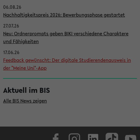
06.08.26
i
Nachhaltigkeitspreis 2026: Bewerbungsphase gestartet
t
27.07.26
e
Neu: Ordnerprompts geben BIKI verschiedene Charaktere
n
und Fähigkeiten
l
17.06.26
e
Feedback gewünscht: Der digitale Studierendenausweis in
i
der "Meine Uni"-App
s
t
Aktuell im BIS
e
Alle BIS News zeigen
Facebook
Instagram
LinkedIn
TikTok
Youtube