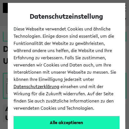
Datenschutzeinstellung
eKVV
Diese Webseite verwendet Cookies und ähnliche
Zur MeineUni App
Zum MeineUni Portal
Technologien. Einige davon sind essentiell, um die
Funktionalität der Website zu gewährleisten,
Das Lehrangebot der
während andere uns helfen, die Website und Ihre
Erfahrung zu verbessern. Falls Sie zustimmen,
Universität Bielefeld
verwenden wir Cookies und Daten auch, um Ihre
Interaktionen mit unserer Webseite zu messen. Sie
können Ihre Einwilligung jederzeit unter
Suche
Datenschutzerklärung
einsehen und mit der
Wirkung für die Zukunft widerrufen. Auf der Seite
finden Sie auch zusätzliche Informationen zu den
A
B
C
D
E
F
G
H
I
J
K
L
M
N
O
P
Q
R
S
T
verwendeten Cookies und Technologien.
U
V
W
X
Y
Z
Alle akzeptieren