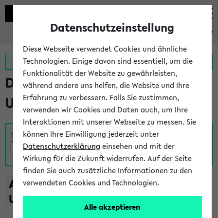
Datenschutzeinstellung
eKVV
Diese Webseite verwendet Cookies und ähnliche
Zur MeineUni App
Zum MeineUni Portal
Technologien. Einige davon sind essentiell, um die
Funktionalität der Website zu gewährleisten,
Das Lehrangebot der
während andere uns helfen, die Website und Ihre
Erfahrung zu verbessern. Falls Sie zustimmen,
Universität Bielefeld
verwenden wir Cookies und Daten auch, um Ihre
Interaktionen mit unserer Webseite zu messen. Sie
können Ihre Einwilligung jederzeit unter
Suche
Datenschutzerklärung
einsehen und mit der
Wirkung für die Zukunft widerrufen. Auf der Seite
finden Sie auch zusätzliche Informationen zu den
A
B
C
D
E
F
G
H
I
J
K
L
M
N
O
P
Q
R
S
T
verwendeten Cookies und Technologien.
U
V
W
X
Y
Z
Alle akzeptieren