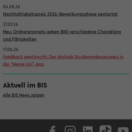
06.08.26
i
Nachhaltigkeitspreis 2026: Bewerbungsphase gestartet
t
27.07.26
e
Neu: Ordnerprompts geben BIKI verschiedene Charaktere
n
und Fähigkeiten
l
17.06.26
e
Feedback gewünscht: Der digitale Studierendenausweis in
i
der "Meine Uni"-App
s
t
Aktuell im BIS
e
Alle BIS News zeigen
Facebook
Instagram
LinkedIn
TikTok
Youtube