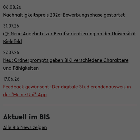
06.08.26
i
Nachhaltigkeitspreis 2026: Bewerbungsphase gestartet
t
31.07.26
e
👉 Neue Angebote zur Berufsorientierung an der Universität
n
Bielefeld
l
27.07.26
e
Neu: Ordnerprompts geben BIKI verschiedene Charaktere
i
und Fähigkeiten
s
17.06.26
Feedback gewünscht: Der digitale Studierendenausweis in
t
der "Meine Uni"-App
e
Aktuell im BIS
Alle BIS News zeigen