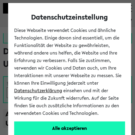
Datenschutzeinstellung
eKVV
Diese Webseite verwendet Cookies und ähnliche
Zur MeineUni App
Zum MeineUni Portal
Technologien. Einige davon sind essentiell, um die
Funktionalität der Website zu gewährleisten,
Das Lehrangebot der
während andere uns helfen, die Website und Ihre
Erfahrung zu verbessern. Falls Sie zustimmen,
Universität Bielefeld
verwenden wir Cookies und Daten auch, um Ihre
Interaktionen mit unserer Webseite zu messen. Sie
können Ihre Einwilligung jederzeit unter
Suche
Datenschutzerklärung
einsehen und mit der
Wirkung für die Zukunft widerrufen. Auf der Seite
finden Sie auch zusätzliche Informationen zu den
A
B
C
D
E
F
G
H
I
J
K
L
M
N
O
P
Q
R
S
T
verwendeten Cookies und Technologien.
U
V
W
X
Y
Z
Alle akzeptieren