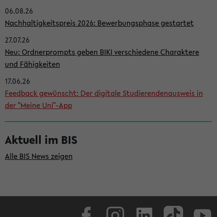
06.08.26
i
Nachhaltigkeitspreis 2026: Bewerbungsphase gestartet
t
27.07.26
e
Neu: Ordnerprompts geben BIKI verschiedene Charaktere
n
und Fähigkeiten
l
17.06.26
e
Feedback gewünscht: Der digitale Studierendenausweis in
i
der "Meine Uni"-App
s
t
Aktuell im BIS
e
Alle BIS News zeigen
Facebook
Instagram
LinkedIn
TikTok
Youtube