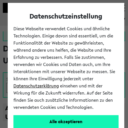
Datenschutzeinstellung
eKVV
Diese Webseite verwendet Cookies und ähnliche
Zur MeineUni App
Zum MeineUni Portal
Technologien. Einige davon sind essentiell, um die
Funktionalität der Website zu gewährleisten,
Das Lehrangebot der
während andere uns helfen, die Website und Ihre
Erfahrung zu verbessern. Falls Sie zustimmen,
Universität Bielefeld
verwenden wir Cookies und Daten auch, um Ihre
Interaktionen mit unserer Webseite zu messen. Sie
können Ihre Einwilligung jederzeit unter
Suche
Datenschutzerklärung
einsehen und mit der
Wirkung für die Zukunft widerrufen. Auf der Seite
finden Sie auch zusätzliche Informationen zu den
A
B
C
D
E
F
G
H
I
J
K
L
M
N
O
P
Q
R
S
T
verwendeten Cookies und Technologien.
U
V
W
X
Y
Z
Alle akzeptieren