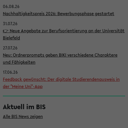
06.08.26
i
Nachhaltigkeitspreis 2026: Bewerbungsphase gestartet
t
31.07.26
e
👉 Neue Angebote zur Berufsorientierung an der Universität
n
Bielefeld
l
27.07.26
e
Neu: Ordnerprompts geben BIKI verschiedene Charaktere
i
und Fähigkeiten
s
17.06.26
Feedback gewünscht: Der digitale Studierendenausweis in
t
der "Meine Uni"-App
e
Aktuell im BIS
Alle BIS News zeigen