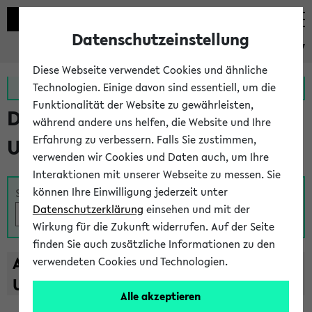
Datenschutzeinstellung
eKVV
Diese Webseite verwendet Cookies und ähnliche
Zur MeineUni App
Zum MeineUni Portal
Technologien. Einige davon sind essentiell, um die
Funktionalität der Website zu gewährleisten,
Das Lehrangebot der
während andere uns helfen, die Website und Ihre
Erfahrung zu verbessern. Falls Sie zustimmen,
Universität Bielefeld
verwenden wir Cookies und Daten auch, um Ihre
Interaktionen mit unserer Webseite zu messen. Sie
können Ihre Einwilligung jederzeit unter
Suche
Datenschutzerklärung
einsehen und mit der
Wirkung für die Zukunft widerrufen. Auf der Seite
finden Sie auch zusätzliche Informationen zu den
A
B
C
D
E
F
G
H
I
J
K
L
M
N
O
P
Q
R
S
T
verwendeten Cookies und Technologien.
U
V
W
X
Y
Z
Alle akzeptieren