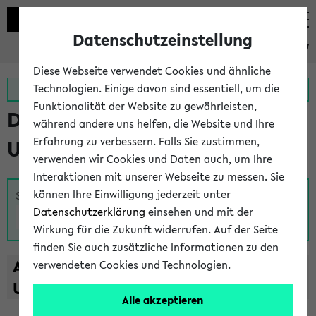
Datenschutzeinstellung
eKVV
Diese Webseite verwendet Cookies und ähnliche
Zur MeineUni App
Zum MeineUni Portal
Technologien. Einige davon sind essentiell, um die
Funktionalität der Website zu gewährleisten,
Das Lehrangebot der
während andere uns helfen, die Website und Ihre
Erfahrung zu verbessern. Falls Sie zustimmen,
Universität Bielefeld
verwenden wir Cookies und Daten auch, um Ihre
Interaktionen mit unserer Webseite zu messen. Sie
können Ihre Einwilligung jederzeit unter
Suche
Datenschutzerklärung
einsehen und mit der
Wirkung für die Zukunft widerrufen. Auf der Seite
finden Sie auch zusätzliche Informationen zu den
A
B
C
D
E
F
G
H
I
J
K
L
M
N
O
P
Q
R
S
T
verwendeten Cookies und Technologien.
U
V
W
X
Y
Z
Alle akzeptieren