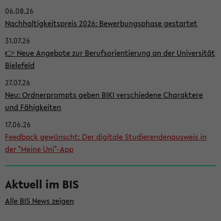
06.08.26
i
Nachhaltigkeitspreis 2026: Bewerbungsphase gestartet
t
31.07.26
e
👉 Neue Angebote zur Berufsorientierung an der Universität
n
Bielefeld
l
27.07.26
e
Neu: Ordnerprompts geben BIKI verschiedene Charaktere
i
und Fähigkeiten
s
17.06.26
Feedback gewünscht: Der digitale Studierendenausweis in
t
der "Meine Uni"-App
e
Aktuell im BIS
Alle BIS News zeigen